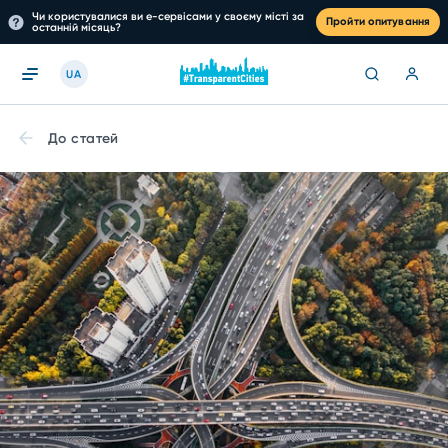
Чи користувалися ви е-сервісами у своєму місті за
Пройти опитування
останній місяць?
UA
До статей