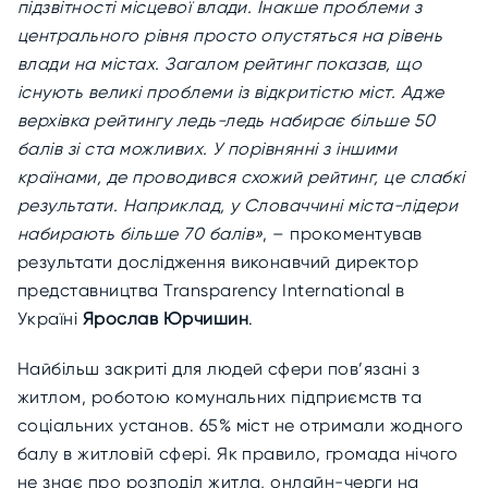
підзвітності місцевої влади. Інакше проблеми з
центрального рівня просто опустяться на рівень
влади на містах. Загалом рейтинг показав, що
існують великі проблеми із відкритістю міст. Адже
верхівка рейтингу ледь-ледь набирає більше 50
балів зі ста можливих. У порівнянні з іншими
країнами, де проводився схожий рейтинг, це слабкі
результати. Наприклад, у Словаччині міста-лідери
набирають більше 70 балів»
, – прокоментував
результати дослідження виконавчий директор
представництва Transparency International в
Україні
Ярослав Юрчишин
.
Найбільш закриті для людей сфери пов’язані з
житлом, роботою комунальних підприємств та
соціальних установ. 65% міст не отримали жодного
балу в житловій сфері. Як правило, громада нічого
не знає про розподіл житла, онлайн-черги на