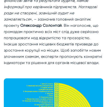
фінансові звітів та результати аудитів, немає
інформації про керівників підприємств. Наглядові
ради не створені, зовнішній аудит не
замовляється
», – зазначив головний аналітик
проекту
Олександр Солонтай
. Він наголосив, що
громадам практично всіх міст слід дуже серйозно
попрацювати над відкритістю та прозорістю.
Інакше зростання місцевих бюджетів призведе до
зростання корупції на місцях. Щоб запобігти новим
злочинним схемам, експерти пропонують конкретні
індикатори та рішення для органів місцевої влади.