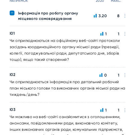
НАПРЯМОК
2020
МАКС.
Інформація про роботу органу
3.20
8
місцевого самоврядування
I01
1
1
Чи оприлюднюються на офіційному веб-сайті протоколи
засідань координаційного органу міської ради (президії,
колегії, погоджувальної ради, депутатського дня, зборів
тощо), якщо такий створений?
I02
0
1
Чи оприлюднюється інформація про детальний робочий
план міського голови та виконавчих органів міської ради на
тиждень/день?
I03
1
1
Чи можливо на веб-сайті ознайомитися з оголошеннями,
анонсами, повідомленнями ради, виконавчого комітету,
інших виконавчих органів ради, комунальних підприємств,