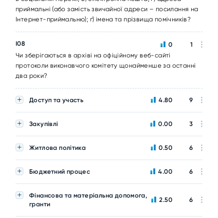
приймальні (або замість звичайної адреси – посилання на
Інтернет-приймальню); ґ) імена та прізвища помічників?
I08
0
1
Чи зберігаються в архіві на офіційному веб-сайті
протоколи виконавчого комітету щонайменше за останні
два роки?
Доступ та участь
4.80
9
Закупівлі
0.00
3
Житлова політика
0.50
6
Бюджетний процес
4.00
6
Фінансова та матеріальна допомога,
2.50
6
гранти