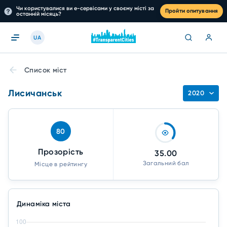
Чи користувалися ви е-сервісами у своєму місті за
Пройти опитування
останній місяць?
UA
Список міст
Лисичанськ
2020
80
Прозорість
35.00
Загальний бал
Місце в рейтингу
Динаміка міста