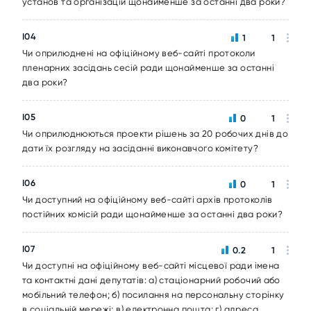
установ та організацій щонайменше за останні два роки?
I04
1
1
Чи оприлюднені на офіційному веб-сайті протоколи
пленарних засідань сесій ради щонайменше за останні
два роки?
I05
0
1
Чи оприлюднюються проекти рішень за 20 робочих днів до
дати їх розгляду на засіданні виконавчого комітету?
I06
0
1
Чи доступний на офіційному веб-сайті архів протоколів
постійних комісій ради щонайменше за останні два роки?
I07
0.2
1
Чи доступні на офіційному веб-сайті місцевої ради імена
та контактні дані депутатів: а) стаціонарний робочий або
мобільний телефон; б) посилання на персональну сторінку
в соціальній мережі; в) електронна пошта; г) адреса