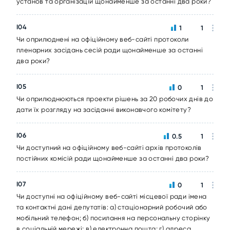
установ та організацій щонайменше за останні два роки?
I04
1
1
Чи оприлюднені на офіційному веб-сайті протоколи
пленарних засідань сесій ради щонайменше за останні
два роки?
I05
0
1
Чи оприлюднюються проекти рішень за 20 робочих днів до
дати їх розгляду на засіданні виконавчого комітету?
I06
0.5
1
Чи доступний на офіційному веб-сайті архів протоколів
постійних комісій ради щонайменше за останні два роки?
I07
0
1
Чи доступні на офіційному веб-сайті місцевої ради імена
та контактні дані депутатів: а) стаціонарний робочий або
мобільний телефон; б) посилання на персональну сторінку
в соціальній мережі; в) електронна пошта; г) адреса