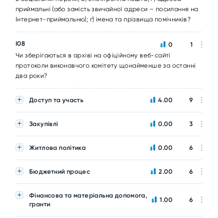
приймальні (або замість звичайної адреси – посилання на
Інтернет-приймальню); ґ) імена та прізвища помічників?
I08
0
1
Чи зберігаються в архіві на офіційному веб-сайті
протоколи виконавчого комітету щонайменше за останні
два роки?
Доступ та участь
4.00
9
Закупівлі
0.00
3
Житлова політика
0.00
6
Бюджетний процес
2.00
6
Фінансова та матеріальна допомога,
1.00
6
гранти