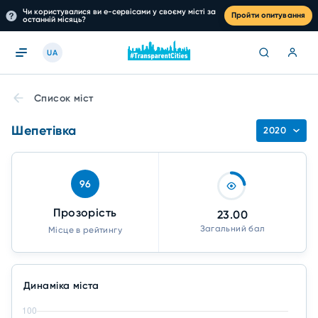
Чи користувалися ви е-сервісами у своєму місті за
Пройти опитування
останній місяць?
UA
Список міст
Шепетівка
2020
96
Прозорість
23.00
Загальний бал
Місце в рейтингу
Динаміка міста