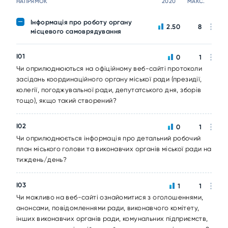
НАПРЯМОК
2020
МАКС.
Інформація про роботу органу
2.50
8
місцевого самоврядування
I01
0
1
Чи оприлюднюються на офіційному веб-сайті протоколи
засідань координаційного органу міської ради (президії,
колегії, погоджувальної ради, депутатського дня, зборів
тощо), якщо такий створений?
I02
0
1
Чи оприлюднюється інформація про детальний робочий
план міського голови та виконавчих органів міської ради на
тиждень/день?
I03
1
1
Чи можливо на веб-сайті ознайомитися з оголошеннями,
анонсами, повідомленнями ради, виконавчого комітету,
інших виконавчих органів ради, комунальних підприємств,