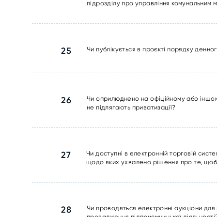
підрозділу про управління комунальним м
25
Чи публікується в проєкті порядку денног
26
Чи оприлюднено на офіційному або іншому 
не підлягають приватизації?
27
Чи доступні в електронній торговій систе
щодо яких ухвалено рішення про те, щоб 
28
Чи проводяться електронні аукціони для 
провадження підприємницької діяльності