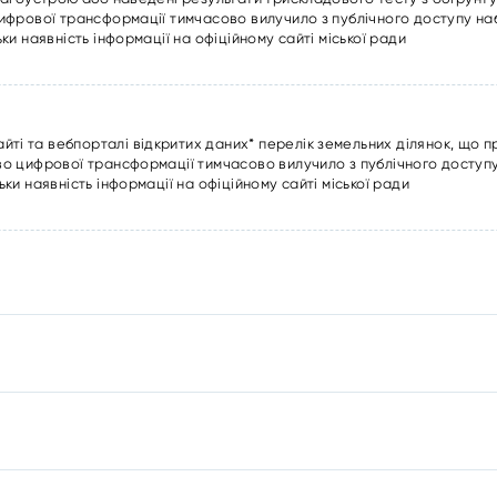
цифрової трансформації тимчасово вилучило з публічного доступу н
ки наявність інформації на офіційному сайті міської ради
ті та вебпорталі відкритих даних* перелік земельних ділянок, що 
тво цифрової трансформації тимчасово вилучило з публічного доступ
ьки наявність інформації на офіційному сайті міської ради