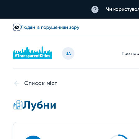
Чи користувал
Людям із порушенням зору
Про на
UA
Список міст
Лубни