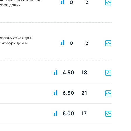
0
2
абори даних
пропонуються для
0
2
у набори даних
4.50
18
6.50
21
8.00
17