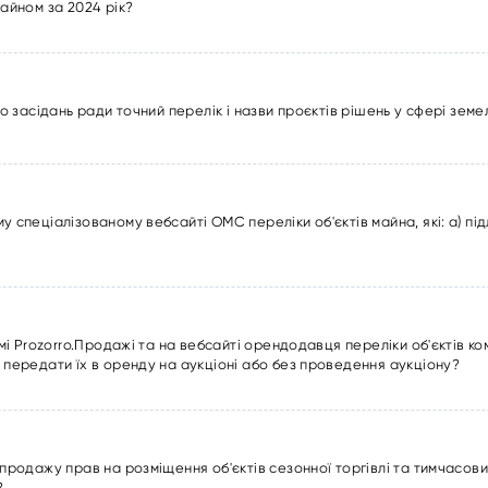
айном за 2024 рік?
о засідань ради точний перелік і назви проєктів рішень у сфері зем
спеціалізованому вебсайті ОМС переліки об'єктів майна, які: а) підл
мі Prozorro.Продажі та на вебсайті орендодавця переліки об'єктів ко
передати їх в оренду на аукціоні або без проведення аукціону?
продажу прав на розміщення об'єктів сезонної торгівлі та тимчасов
?