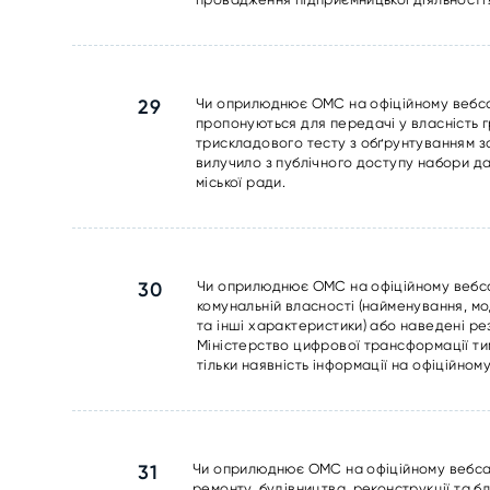
29
Чи оприлюднює ОМС на офіційному вебсай
пропонуються для передачі у власність 
трискладового тесту з обґрунтуванням з
вилучило з публічного доступу набори дан
міської ради.
30
Чи оприлюднює ОМС на офіційному вебсай
комунальній власності (найменування, мо
та інші характеристики) або наведені ре
Міністерство цифрової трансформації ти
тільки наявність інформації на офіційному
31
Чи оприлюднює ОМС на офіційному вебсайт
ремонту, будівництва, реконструкції та 