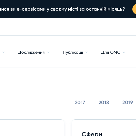
ися ви е-сервісами у своєму місті за останній місяць?
с
Дослідження
Публікації
Для ОМС
2017
2018
2019
Сфери