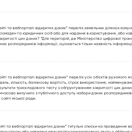
ті та вебпорталі відкритих даних* перелік земельних ділянок комун
громадян та юридичних осіб або для надання в користування, або на
акритості цих даних? *Для територій, де Міністерство цифрової тра
их розпорядників інформації, оцінюється тільки наявність інформаці
ті та вебпорталі відкритих даних* перелік усіх об'єктів рухомого м
дель, кількість, балансову вартість, строк використання, найменув
зультати трискладового тесту з обґрунтуванням закритості цих даних
мчасово вилучило з публічного доступу набори даних розпорядників 
 сайті міської ради.
і та вебпорталі відкритих даних* титульні списки на проведення ка
благоустрою або наведені результати трискладового тесту з обґрунт