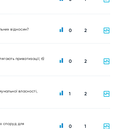
ельних відносин?
0
2
ягають приватизації; б)
0
2
мунальної власності,
1
2
их споруд для
0
1