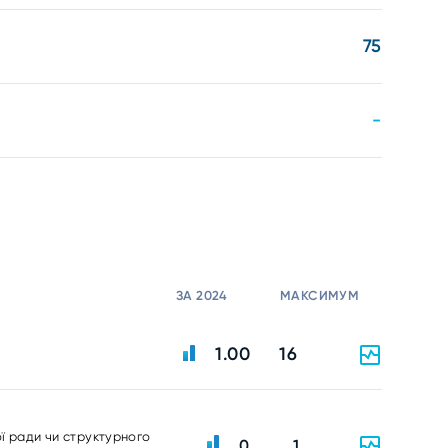
75
-
ЗА 2024
МАКСИМУМ
1.00
16
ої ради чи структурного
0
1