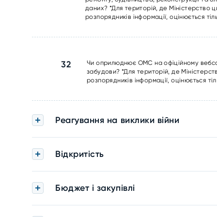
даних? *Для територій, де Міністерство 
розпорядників інформації, оцінюється тіль
32
Чи оприлюднює ОМС на офіційному вебсай
забудови? *Для територій, де Міністерс
розпорядників інформації, оцінюється тіл
Реагування на виклики війни
Відкритість
Бюджет і закупівлі