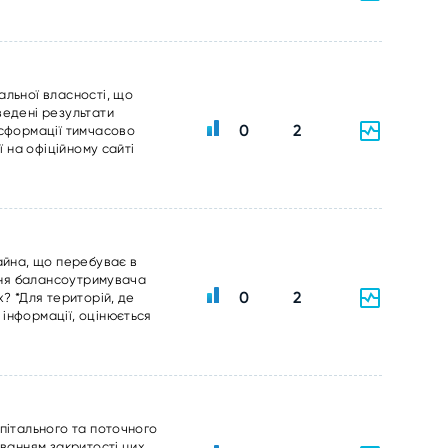
альної власності, що
ведені результати
0
2
нсформації тимчасово
ї на офіційному сайті
айна, що перебуває в
ання балансоутримувача
0
2
? *Для територій, де
інформації, оцінюється
пітального та поточного
уванням закритості цих