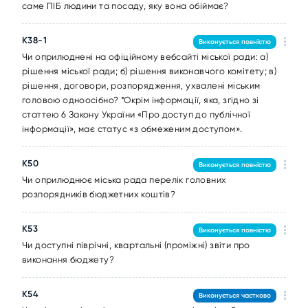
саме ПІБ людини та посаду, яку вона обіймає?
K38-1
Виконується повністю
Чи оприлюднені на офіційному вебсайті міської ради: а)
рішення міської ради; б) рішення виконавчого комітету; в)
рішення, договори, розпорядження, ухвалені міським
головою одноосібно? *Окрім інформації, яка, згідно зі
статтею 6 Закону України «Про доступ до публічної
інформації», має статус «з обмеженим доступом».
K50
Виконується повністю
Чи оприлюднює міська рада перелік головних
розпорядників бюджетних коштів?
K53
Виконується повністю
Чи доступні піврічні, квартальні (проміжні) звіти про
виконання бюджету?
K54
Виконується частково