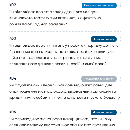
K02
Виконується частково
Чи відповідає проєкт порядку денного засідань
виконавчого комітету тим питанням, які фактично
розглядають під час засідань?
K03
Не виконується
Чи відповідає перелік питань у проєктах порядку денного
/ рішеннях про скликання чергових сесій питанням, які в
дійсності розглядають на першому та наступних
пленарних засіданнях чергових сесій міської ради?
K04
Неможливо визначити
Чи опублікований перелік наборів відкритих даних для
оприлюднення міською радою, виконавчими органами та
юридичними особами, які фінансуються з міського бюджету
K05
Не виконується
Чи оприлюднює міська рада на офіційному або іншому
спеціалізованому вебсайті інформацію про проведення