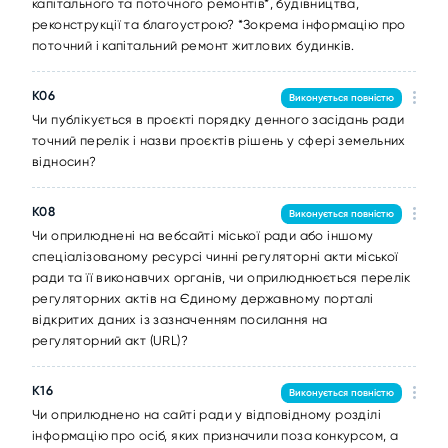
капітального та поточного ремонтів*, будівництва,
реконструкції та благоустрою? *Зокрема інформацію про
поточний і капітальний ремонт житлових будинків.
K06
Виконується повністю
Чи публікується в проєкті порядку денного засідань ради
точний перелік і назви проєктів рішень у сфері земельних
відносин?
K08
Виконується повністю
Чи оприлюднені на вебсайті міської ради або іншому
спеціалізованому ресурсі чинні регуляторні акти міської
ради та її виконавчих органів, чи оприлюднюється перелік
регуляторних актів на Єдиному державному порталі
відкритих даних із зазначенням посилання на
регуляторний акт (URL)?
K16
Виконується повністю
Чи оприлюднено на сайті ради у відповідному розділі
інформацію про осіб, яких призначили поза конкурсом, а