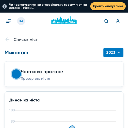
Чи користувалися ви е-сервісами у своєму місті за
Пройти опитування
останній місяць?
UA
Список міст
Миколаїв
2023
Частково прозоре
Прозорість міста
Динаміка міста