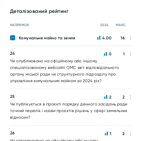
Деталізований рейтинг
НАПРЯМОК
2024
МАКС.
Комунальне майно та земля
4.00
16
24
0
1
Чи опубліковано на офіційному або іншому
спеціалізованому вебсайті ОМС звіт відповідального
органу міської ради чи структурного підрозділу про
управління комунальним майном за 2024 рік?
25
2
2
Чи публікується в проєкті порядку денного засідань ради
точний перелік і назви проєктів рішень у сфері земельних
відносин?
26
1
2
Чи оприлюднено на офіційному або іншому