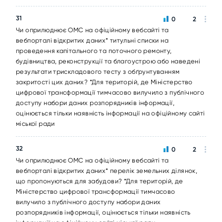
31
0
2
Чи оприлюднює ОМС на офіційному вебсайті та
вебпорталі відкритих даних* титульні списки на
проведення капітального та поточного ремонту,
будівництва, реконструкції та благоустрою або наведені
результати трискладового тесту з обґрунтуванням
закритості цих даних? *Для територій, де Міністерство
цифрової трансформації тимчасово вилучило з публічного
доступу набори даних розпорядників інформації,
оцінюється тільки наявність інформації на офіційному сайті
міської ради
32
0
2
Чи оприлюднює ОМС на офіційному вебсайті та
вебпорталі відкритих даних* перелік земельних ділянок,
що пропонуються для забудови? *Для територій, де
Міністерство цифрової трансформації тимчасово
вилучило з публічного доступу набори даних
розпорядників інформації, оцінюється тільки наявність