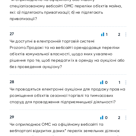
спеціалізованому вебсайті ОМС переліки об'єктів майна,
які: а) підлягають приватизації; б) не підлягають
приватизації?
27
1
2
Чи доступні в електронній торговій системі
Prozorro.Продажі та на вебсайті орендодавця переліки
об'єктів комунальної власності, щодо яких ухвалено
рішення про те, щоб передати їх в оренду на аукціоні або
без проведення аукціону?
28
0
1
Чи проводяться електронні аукціони для продажу прав на
розміщення об'єктів сезонної торгівлі та тимчасових
споруд для провадження підприємницької діяльності?
29
0
2
Чи оприлюднює ОМС на офіційному вебсайті та
вебпорталі відкритих даних* перелік земельних ділянок