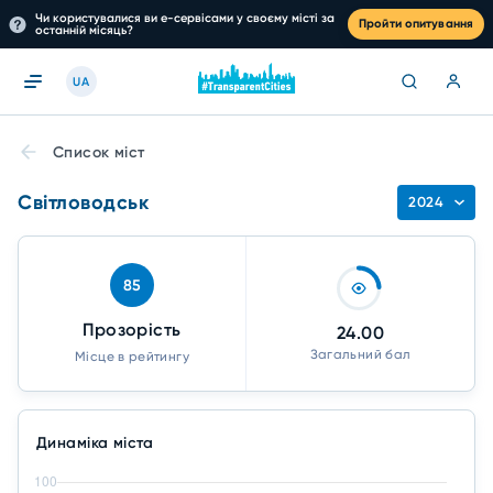
Чи користувалися ви е-сервісами у своєму місті за
Пройти опитування
останній місяць?
UA
Список міст
Світловодськ
2024
85
Прозорість
24.00
Загальний бал
Місце в рейтингу
Динаміка міста