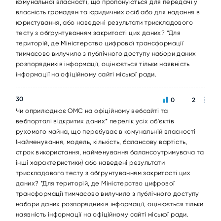
комунальної власності, що пропонуються для передачі у
власність громадян та юридичних осіб або для надання в
користування, або наведені результати трискладового
тесту з обґрунтуванням закритості цих даних? *Для
територій, де Міністерство цифрової трансформації
тимчасово вилучило з публічного доступу набори даних
розпорядників інформації, оцінюється тільки наявність
інформації на офіційному сайті міської ради.
30
0
2
Чи оприлюднює ОМС на офіційному вебсайті та
вебпорталі відкритих даних* перелік усіх об'єктів
рухомого майна, що перебуває в комунальній власності
(найменування, модель, кількість, балансову вартість,
строк використання, найменування балансоутримувача та
інші характеристики) або наведені результати
трискладового тесту з обґрунтуванням закритості цих
даних? *Для територій, де Міністерство цифрової
трансформації тимчасово вилучило з публічного доступу
набори даних розпорядників інформації, оцінюється тільки
наявність інформації на офіційному сайті міської ради.