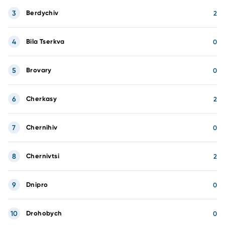
3
Berdychiv
2
4
Bila Tserkva
0
5
Brovary
0
6
Cherkasy
2
7
Chernihiv
0
8
Chernivtsi
2
9
Dnipro
0
10
Drohobych
0