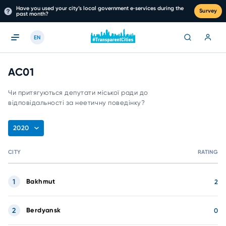
Have you used your city’s local government e‑services during the
Survey
past month?
EN
AC01
Чи притягуються депутати міської ради до
відповідальності за неетичну поведінку?
2020
CITY
RATING
1
Bakhmut
2
2
Berdyansk
0