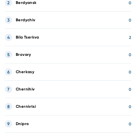
2
Berdyansk
0
3
Berdychiv
0
4
Bila Tserkva
2
5
Brovary
0
6
Cherkasy
0
7
Chernihiv
0
8
Chernivtsi
0
9
Dnipro
0