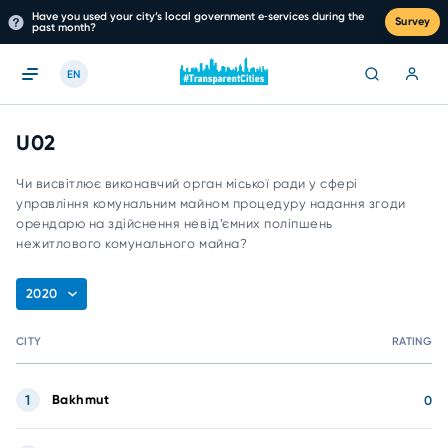
Have you used your city’s local government e‑services during the
Survey
past month?
EN
U02
Чи висвітлює виконавчий орган міської ради у сфері
управління комунальним майном процедуру надання згоди
орендарю на здійснення невід’ємних поліпшень
нежитлового комунального майна?
2020
CITY
RATING
1
Bakhmut
0