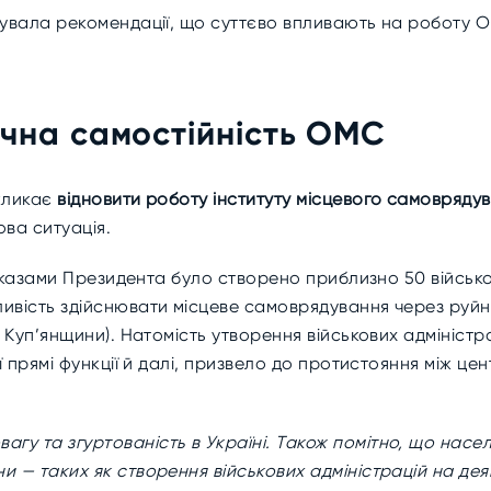
увала рекомендації, що суттєво впливають на роботу О
ична самостійність ОМС
кликає
відновити роботу інституту місцевого самовряду
ова ситуація.
 указами Президента було створено приблизно 50 військо
вість здійснювати місцеве самоврядування через руйну
Куп’янщини). Натомість утворення військових адміністрац
ї прямі функції й далі, призвело до протистояння між ц
агу та згуртованість в Україні. Також помітно, що насе
ни — таких як створення військових адміністрацій на дея