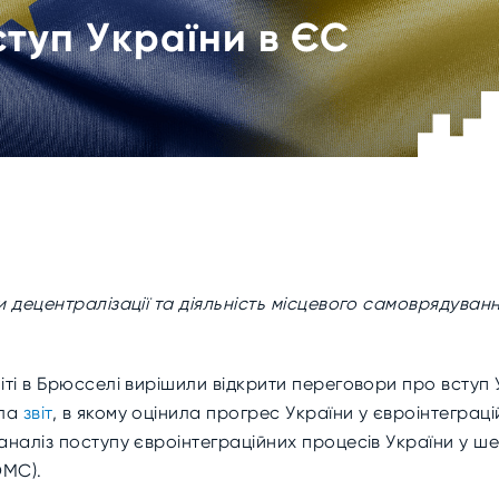
туп України в ЄС
и децентралізації та діяльність місцевого самоврядуван
іті в Брюсселі вирішили відкрити переговори про вступ 
ила
звіт
, в якому оцінила прогрес України у євроінтеграц
 аналіз поступу євроінтеграційних процесів України у 
ОМС).