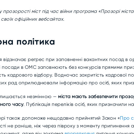
у прозорості міст під час війни програма «Прозорі міст
своїх офіційних вебсайтах.
рна політика
ія відзначає регрес при заповненні вакантних посад в 
тні посади в ОМС заповнюють без конкурсів прямими при
ть кадрового відбору. Водночас закритість кадрової по
ьких рад оприлюднювали інформацію про осіб, яких при
залишається незмінною —
міста мають забезпечити прозо
нного часу
. Публікація переліків осіб, яких призначили 
ері також допоможе нещодавно прийнятий Закон «
Про с
сті не раніше, ніж через півроку з моменту припинення
документ, адже він зокрема
впорядковує
питання конкур