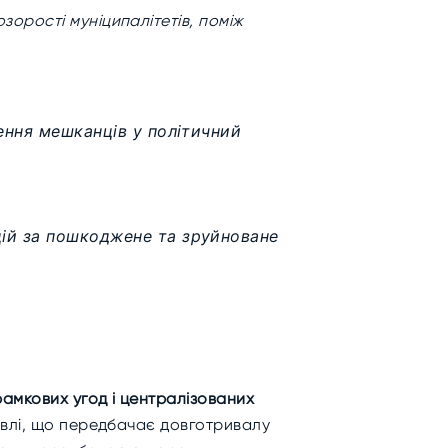
орості муніципалітетів, поміж
ення мешканців у політичний
цій за пошкоджене та зруйноване
амкових угод і централізованих
івлі, що передбачає довготривалу