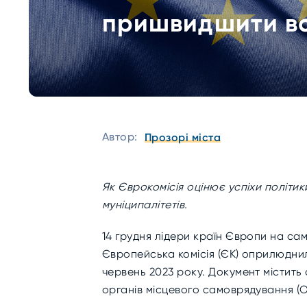
пришвидшити вс
Автор:
Прозорі міста
Як Єврокомісія оцінює успіхи політик
муніципалітетів.
14 грудня лідери країн Європи
на сам
Європейська комісія (ЄК) оприлюдн
червень 2023 року. Документ містить
органів місцевого самоврядування (