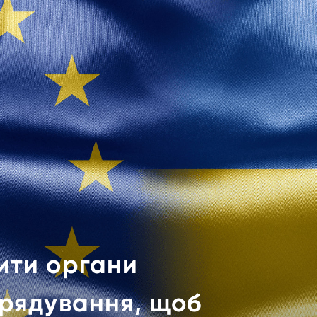
ити органи
врядування, щоб