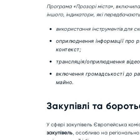
Програма «Прозорі міста», включила 
іншого, індикатори, які передбачають
використання інструментів для ска
оприлюднення інформації про рі
контекст;
трансляція/оприлюднення відеоза
включення громадськості до ра
майно.
Закупівлі та борот
У сфері закупівель Європейська комі
закупівель
, особливо на регіонально