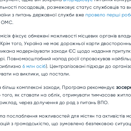
яльності посадовців, розмежовує статус службовців та 
аїни з питань державної служби вже
провело перші роб
в ОМС.
місія фіксує обмежені можливості місцевих органів влади
Крім того, Україна не має дорожньої карти двостороннь
кликана модернізувати заходи ЄС щодо надання притулк
рі. Повномасштабний напад росії спровокував найбільш
(приблизно
6 млн осіб
). Централізовані підходи до органі
увати на виклики, що постали.
а більш комплексні заходи, Програма рекомендує
зосер
 того, як ставати на облік, отримувати тимчасове житл
приклад, через долучення до рад з питань ВПО.
ла послаблення можливостей для містян та активістів м
тацій з громадськістю, що зумовлено безпековою ситуа