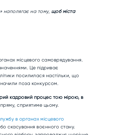
а» наполягає на тому,
щоб міста
органах місцевого самоврядування.
значеннями. Це підриває
літики посилилася настільки, що
значили поза конкурсом.
рий кадровий процес тою мірою, в
напряму, сприятиме цьому.
лужбу в органах місцевого
 або скасування воєнного стану.
сного відбору, запроваджує щорічне