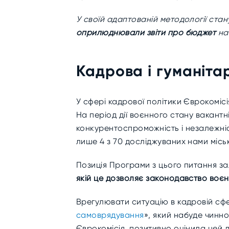
У своїй адаптованій методології стан
оприлюднювали звіти про бюджет
на 
Кадрова і гуманіта
У сфері кадрової політики Єврокоміс
На період дії воєнного стану вакан
конкурентоспроможність і незалежніс
лише 4 з 70 досліджуваних нами міс
Позиція Програми з цього питання 
якій це дозволяє законодавство воє
Врегулювати ситуацію в кадровій сф
самоврядування
», який набуде чинно
Єврокомісія позитивно оцінила цей 