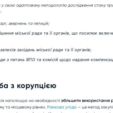
у свою адаптовану методологію дослідження стану проз
:
рг, звернень та петицій;
шення міської ради та її органів, що посилює включ
писів засідань міської ради та її органів;
ди з питань ВПО та комісій щодо надання компенса
ьба з корупцією
сія наголошує на необхідності
збільшити використання р
му та місцевому рівнях.
Рамкова угода
— це метод закуп