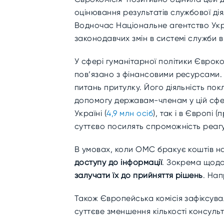
оцінювання результатів службової ді
Водночас Національне агентство Укр
законодавчих змін в системі служби 
У сфері гуманітарної політики Євроко
пов’язано з фінансовими ресурсами. 
питань притулку. Його діяльність по
допомогу державам-членам у цій сфе
Україні (
4,9 млн осіб
), так і в Європі 
суттєво посилять спроможність реаг
В умовах, коли ОМС бракує коштів н
доступу до інформації
. Зокрема щодо
залучати їх до прийняття рішень
. На
Також Європейська комісія зафіксува
суттєве зменшення кількості консуль