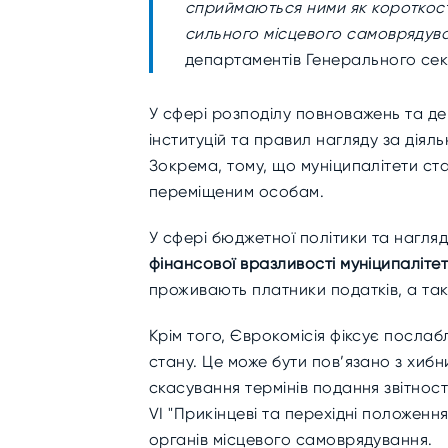
сприймаються ними як короткостро
сильного місцевого самоврядува
департаментів Генерального сек
У сфері розподілу повноважень та д
інституцій та правил нагляду за дія
Зокрема, тому, що муніципалітети ст
переміщеним особам.
У сфері бюджетної політики та нагля
фінансової вразливості муніципалітет
проживають платники податків, а та
Крім того, Єврокомісія фіксує посла
стану. Це може бути пов’язано з хиб
скасування термінів подання звітнос
VI "Прикінцеві та перехідні положенн
органів місцевого самоврядування.