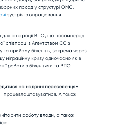
виборних посад у структурі ОМС.
очі
зустрічі з опрацювання
 для інтеграції ВПО
,
що насамперед
ої співпраці з Агентством ЄС
з
у та прийому біженців, зокрема через
у міграційну кризу одночасно як в
зації роботи з біженцями та ВПО
едитися на наданні переселенцям
о і працевлаштовуватися. А також
оніторити роботу влади, а також
цією.