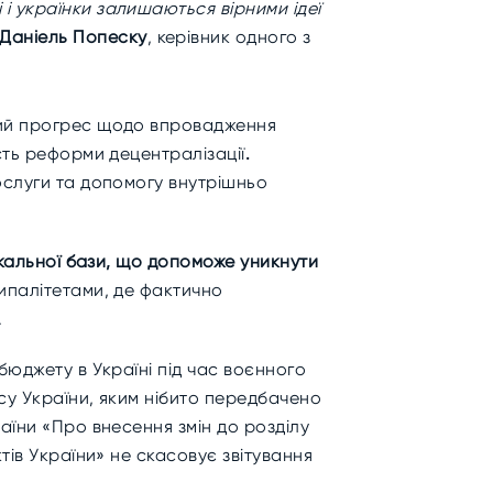
 і українки залишаються вірними ідеї
Даніель Попеску
, керівник одного з
ний прогрес щодо впровадження
сть реформи децентралізації
.
ослуги та допомогу внутрішньо
скальної бази, що допоможе уникнути
ипалітетами, де фактично
.
бюджету в Україні під час воєнного
су України, яким нібито передбачено
аїни «Про внесення змін до розділу
тів України» не скасовує звітування