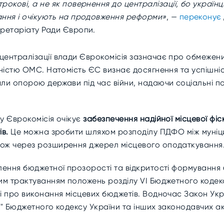
кові, а не як повернення до централізації, бо українці
ння і очікують на продовження реформи»
, —
переконує
ретаріату Ради Європи.
ецентралізації влади Єврокомісія зазначає про обмеже
льністю ОМС. Натомість ЄС визнає
досягнення та успішні
али опорою держави під час війни, надаючи соціальні п
ду Єврокомісія очікує
забезпечення надійної місцевої фі
ів.
Це можна зробити шляхом розподілу ПДФО між муніц
кож через розширення джерел місцевого оподаткування
блення бюджетної прозорості та відкритості формування 
ним трактуванням положень розділу VI Бюджетного кодек
ті про виконання місцевих бюджетів. Водночас Закон Укр
я" Бюджетного кодексу України та інших законодавчих ак