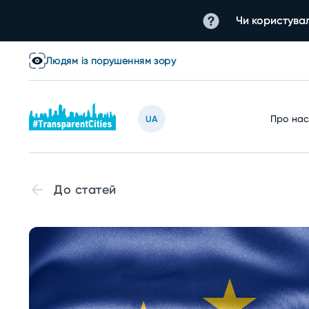
Чи користувал
Людям із порушенням зору
Про на
UA
До статей