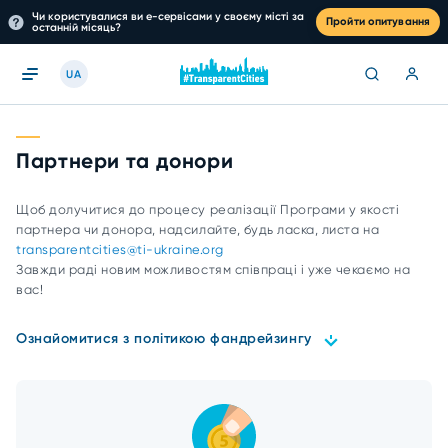
Чи користувалися ви е-сервісами у своєму місті за
Пройти опитування
останній місяць?
UA
Партнери та донори
Щоб долучитися до процесу реалізації Програми у якості
партнера чи донора, надсилайте, будь ласка, листа на
transparentcities@ti-ukraine.org
Завжди раді новим можливостям співпраці і уже чекаємо на
вас!
Ознайомитися з політикою фандрейзингу