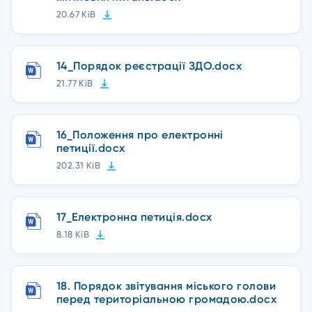
20.67 KiB
14_Порядок реєстрації ЗДО.docx
21.77 KiB
16_Положення про електронні
петиції.docx
202.31 KiB
17_Електронна петиція.docx
8.18 KiB
18. Порядок звітування міського голови
перед територіальною громадою.docx