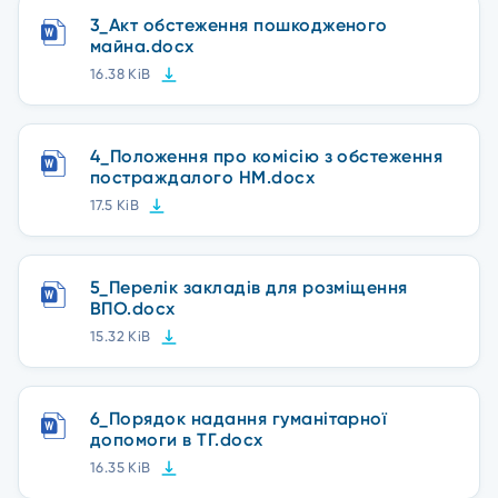
3_Акт обстеження пошкодженого
майна.docx
16.38 KiB
4_Положення про комісію з обстеження
постраждалого НМ.docx
17.5 KiB
5_Перелік закладів для розміщення
ВПО.docx
15.32 KiB
6_Порядок надання гуманітарної
допомоги в ТГ.docx
16.35 KiB