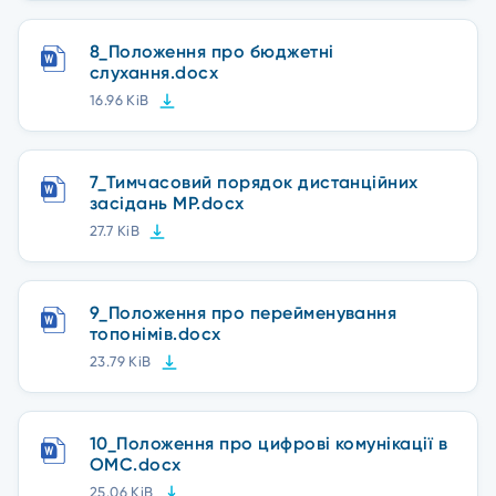
8_Положення про бюджетні
слухання.docx
16.96 KiB
7_Тимчасовий порядок дистанційних
засідань МР.docx
27.7 KiB
9_Положення про перейменування
топонімів.docx
23.79 KiB
10_Положення про цифрові комунікації в
ОМС.docx
25.06 KiB