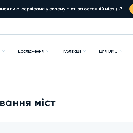
ися ви е-сервісами у своєму місті за останній місяць?
с
Дослідження
Публікації
Для ОМС
вання міст