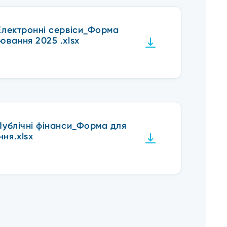
Електронні сервіси_Форма
ювання 2025 .xlsx
Публічні фінанси_Форма для
ня.xlsx