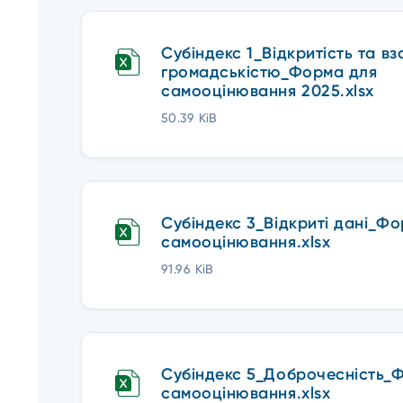
Субіндекс 1_Відкритість та вз
громадськістю_Форма для
самооцінювання 2025.xlsx
50.39 KiB
Субіндекс 3_Відкриті дані_Ф
самооцінювання.xlsx
91.96 KiB
Субіндекс 5_Доброчесність_
самооцінювання.xlsx