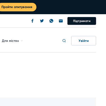
Пройти опитування
Підтримати
Увійти
Для містян