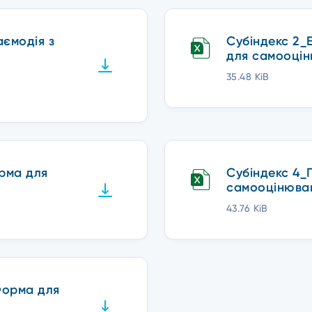
аємодія з
Субіндекс 2_
для самооцін
35.48 KiB
орма для
Субіндекс 4_
самоoцінюван
43.76 KiB
Форма для