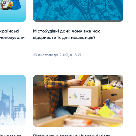
країнські
Містобудівні дані: чому вже час
йменовували
відкривати їх для мешканців?
23 листопада 2023, в 13:27