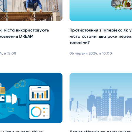
кі міста використовують
Протистояння з імперією: як у
дновлення DREAM
міста останні два роки пере
топоніми?
4, в 15:08
06 червня 2024, в 10:00