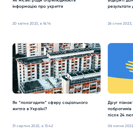
Як міські ради оприлюднюють
Відкриті дан
інформацію про укриття
результати 
20 квітня 2023, в 16:14
26 січня 2023, 
Як “полагодити” сферу соціального
Друг пізнаєт
житла в Україні?
побратимів 
після 24 лю
31 серпня 2022, в 13:42
06 липня 2022,