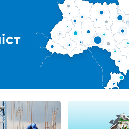
я
іст