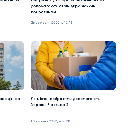
я назв: як
Підтримка у скруті: як іноземні міста
допомагають своїм українським
побратимам
26 вересня 2022, в 12:46
ння цін на
Як міста-побратими допомагають
Україні. Частина 2
01 червня 2022, в 16:20