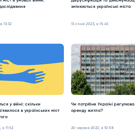
і міст в умовах війни:
Дерусифікація та декомунізаці
дослідження
змінюються українські міста
в 13:32
13 січня 2023, в 15:45
ься у війні: скільки
Чи потрібне Україні регулюва
з'явилося в українських міст
оренду житла?
того
 в 11:52
20 червня 2022, в 10:58