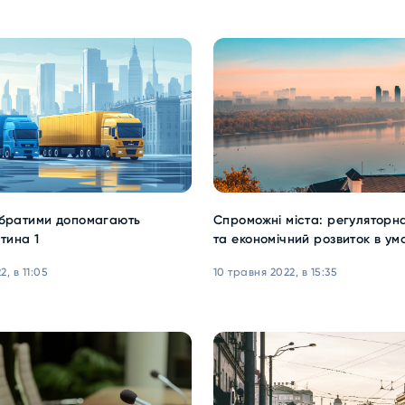
обратими допомагають
Спроможні міста: регуляторна
стина 1
та економічний розвиток в ум
, в 11:05
10 травня 2022, в 15:35