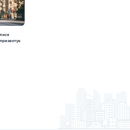
илися
 презентує