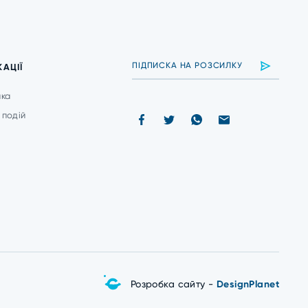
КАЦІЇ
ика
 подій
и
Розробка сайту -
DesignPlanet