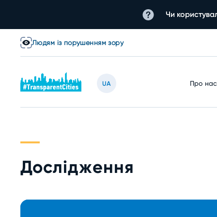
Чи користувал
Людям із порушенням зору
Про на
UA
Дослідження