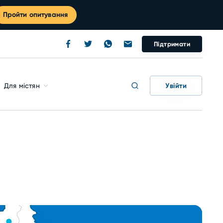
Пройти опитування
Підтримати
Увійти
Для містян