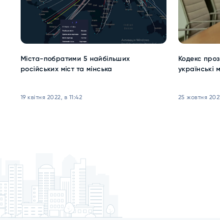
Міста-побратими 5 найбільших
Кодекс проз
російських міст та мінська
українські м
19 квітня 2022, в 11:42
25 жовтня 2021