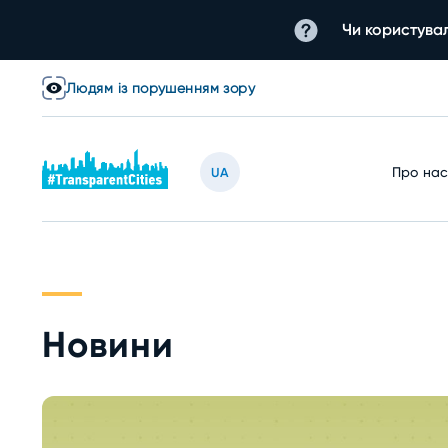
Чи користувал
Людям із порушенням зору
Про на
UA
Новини