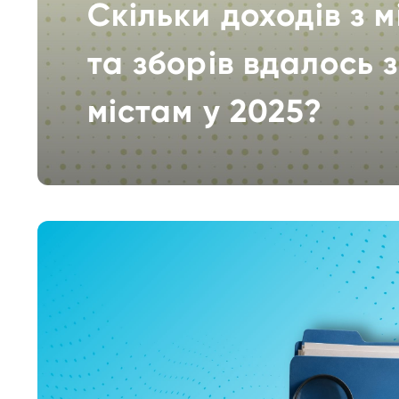
Скільки доходів з 
та зборів вдалось 
містам у 2025?