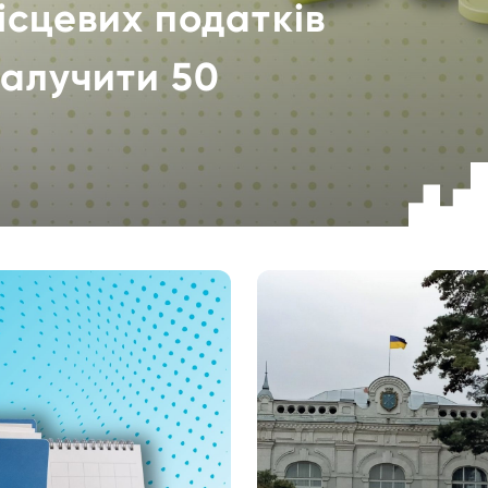
місцевих податків
залучити 50