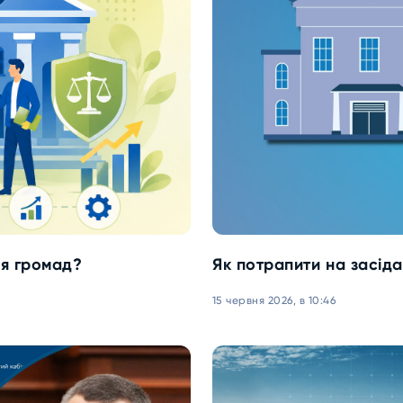
ля громад?
Як потрапити на засідан
15 червня 2026, в 10:46