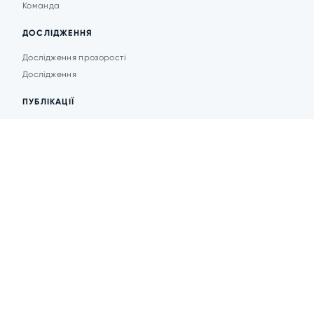
Команда
ДОСЛІДЖЕННЯ
Дослідження прозорості
Дослідження
ПУБЛІКАЦІЇ
Аналітика
Анонси подій
Новини
© 2026 Transparent Cities
Розробка сайту -
DesignPlanet