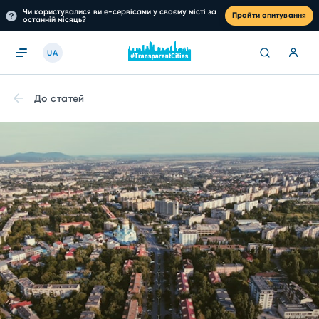
Чи користувалися ви е-сервісами у своєму місті за
Пройти опитування
останній місяць?
UA
До статей