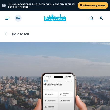
Чи користувалися ви е-сервісами у своєму місті за
Пройти опитування
останній місяць?
UA
До статей