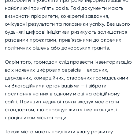
розробити й ухвалити програми інформатизації на
найближчі три-п’ять років. Такі документи мають
визначати пріоритети, конкретні завдання,
очікувані результати та показники успіху. Без цього
будь-які цифрові ініціативи ризикують залишатися
разовими проєктами, прив’язаними до окремих
політичних рішень або донорських грантів.
Окрім того, громадам слід провести інвентаризацію
всіх наявних цифрових сервісів – власних,
державних, комерційних, створених громадськими
чи благодійними організаціями — і зібрати
посилання на них в одному місці на офіційному
сайті. Принцип «єдиної точки входу» має стати
стандартом, що спрощує життя і мешканцям, і
працівникам міської ради.
Також міста мають приділити увагу розвитку