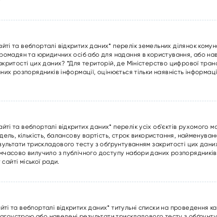
ті та вебпорталі відкритих даних* перелік земельних ділянок комун
громадян та юридичних осіб або для надання в користування, або на
акритості цих даних? *Для територій, де Міністерство цифрової тра
их розпорядників інформації, оцінюється тільки наявність інформаці
ті та вебпорталі відкритих даних* перелік усіх об'єктів рухомого м
дель, кількість, балансову вартість, строк використання, найменув
зультати трискладового тесту з обґрунтуванням закритості цих даних
мчасово вилучило з публічного доступу набори даних розпорядників 
 сайті міської ради.
і та вебпорталі відкритих даних* титульні списки на проведення ка
благоустрою або наведені результати трискладового тесту з обґрунт