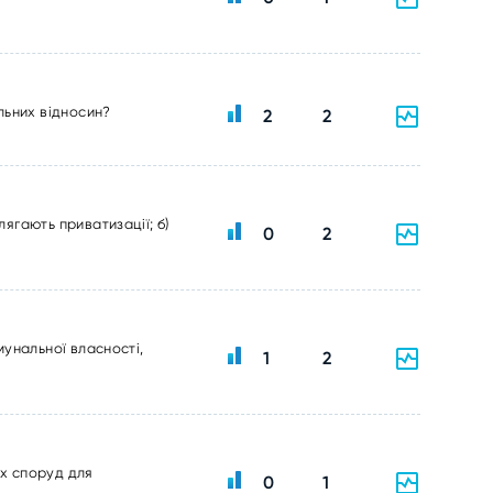
ельних відносин?
2
2
ягають приватизації; б)
0
2
мунальної власності,
1
2
их споруд для
0
1