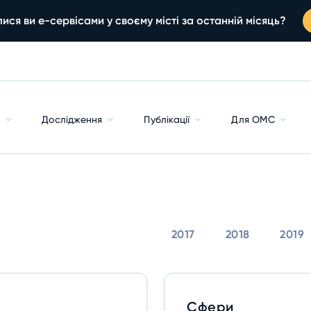
ися ви е-сервісами у своєму місті за останній місяць?
с
Дослідження
Публікації
Для ОМС
2017
2018
2019
Сфери