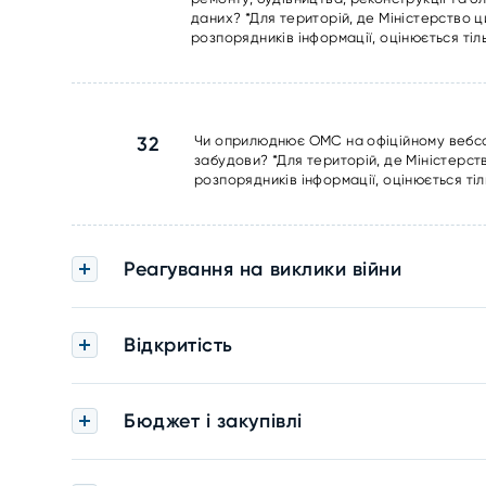
даних? *Для територій, де Міністерство 
розпорядників інформації, оцінюється тіль
32
Чи оприлюднює ОМС на офіційному вебсай
забудови? *Для територій, де Міністерс
розпорядників інформації, оцінюється тіл
Реагування на виклики війни
Відкритість
Бюджет і закупівлі