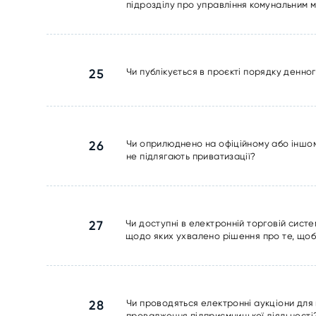
підрозділу про управління комунальним м
25
Чи публікується в проєкті порядку денног
26
Чи оприлюднено на офіційному або іншому 
не підлягають приватизації?
27
Чи доступні в електронній торговій систе
щодо яких ухвалено рішення про те, щоб 
28
Чи проводяться електронні аукціони для 
провадження підприємницької діяльності