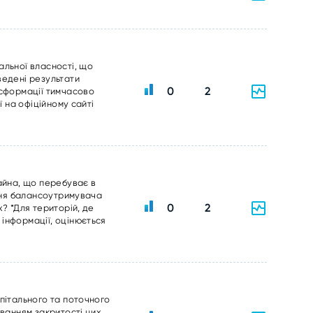
альної власності, що
ведені результати
0
2
нсформації тимчасово
ї на офіційному сайті
айна, що перебуває в
ання балансоутримувача
0
2
? *Для територій, де
інформації, оцінюється
пітального та поточного
уванням закритості цих