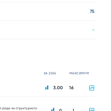
75
-
ЗА 2024
МАКСИМУМ
3.00
16
ої ради чи структурного
0
1