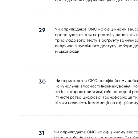
29
Чи оприлюднює ОМС на офіційному вебсай
пропонуються для передачі у власність 
трискладового тесту з обґрунтуванням з
вилучило з публічного доступу набори дан
міської ради.
30
Чи оприлюднює ОМС на офіційному вебсай
комунальній власності (найменування, мо
та інші характеристики) або наведені ре
Міністерство цифрової трансформації ти
тільки наявність інформації на офіційному
31
Чи оприлюднює ОМС на офіційному вебсайт
ремонту, будівництва, реконструкції та 