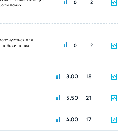
0
2
абори даних
пропонуються для
0
2
у набори даних
8.00
18
5.50
21
4.00
17