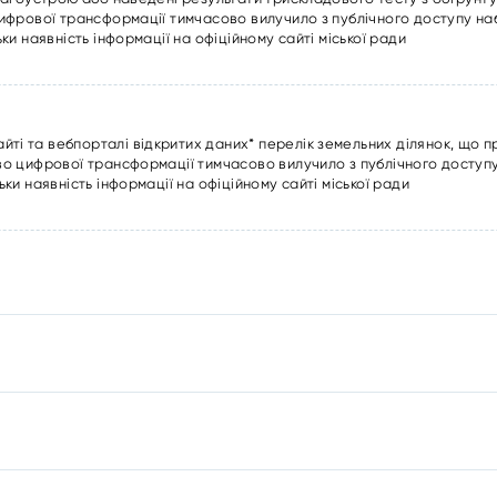
цифрової трансформації тимчасово вилучило з публічного доступу н
ки наявність інформації на офіційному сайті міської ради
ті та вебпорталі відкритих даних* перелік земельних ділянок, що 
тво цифрової трансформації тимчасово вилучило з публічного доступ
ьки наявність інформації на офіційному сайті міської ради