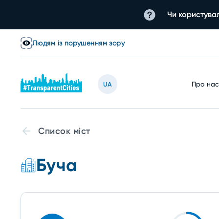
Чи користувал
Людям із порушенням зору
Про на
UA
Список міст
Буча