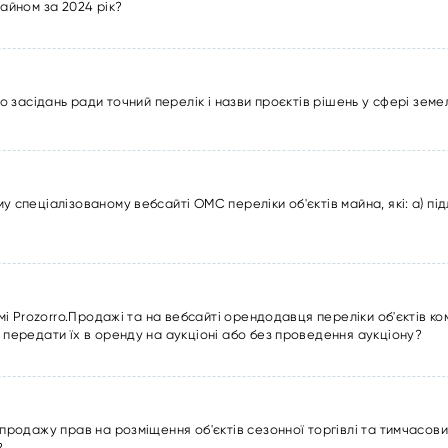
айном за 2024 рік?
о засідань ради точний перелік і назви проєктів рішень у сфері зем
спеціалізованому вебсайті ОМС переліки об'єктів майна, які: а) підл
мі Prozorro.Продажі та на вебсайті орендодавця переліки об'єктів ко
передати їх в оренду на аукціоні або без проведення аукціону?
продажу прав на розміщення об'єктів сезонної торгівлі та тимчасов
?