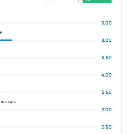
я
3.00
ни
8.00
5.50
4.00
5.50
чесність
2.00
0.50