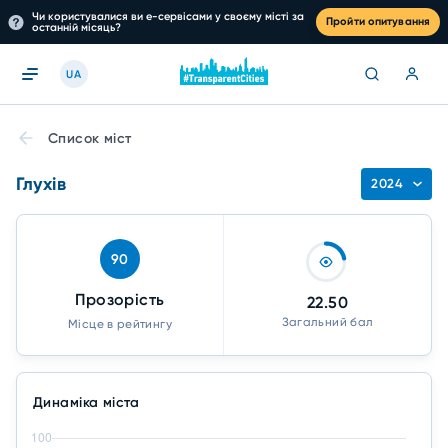
Чи користувалися ви е-сервісами у своєму місті за
Пройти опитування
останній місяць?
UA
Список міст
Глухів
2024
90
Прозорість
22.50
Загальний бал
Місце в рейтингу
Динаміка міста