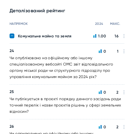
Деталізований рейтинг
НАПРЯМОК
2024
МАКС.
Комунальне майно та земля
1.00
16
24
0
1
Чи опубліковано на офіційному або іншому
спеціалізованому вебсайті ОМС звіт відповідального
органу міської ради чи структурного підрозділу про
управління комунальним майном за 2024 рік?
25
0
2
Чи публікується в проєкті порядку денного засідань ради
точний перелік і назви проєктів рішень у сфері земельних
відносин?
26
0
2
Чи оприлюднено на офіційному або іншому