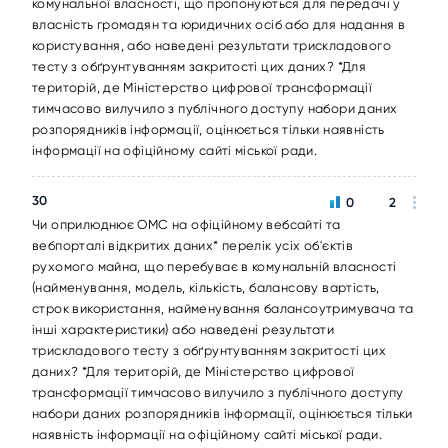
комунальної власності, що пропонуються для передачі у
власність громадян та юридичних осіб або для надання в
користування, або наведені результати трискладового
тесту з обґрунтуванням закритості цих даних? *Для
територій, де Міністерство цифрової трансформації
тимчасово вилучило з публічного доступу набори даних
розпорядників інформації, оцінюється тільки наявність
інформації на офіційному сайті міської ради.
30
0
2
Чи оприлюднює ОМС на офіційному вебсайті та
вебпорталі відкритих даних* перелік усіх об'єктів
рухомого майна, що перебуває в комунальній власності
(найменування, модель, кількість, балансову вартість,
строк використання, найменування балансоутримувача та
інші характеристики) або наведені результати
трискладового тесту з обґрунтуванням закритості цих
даних? *Для територій, де Міністерство цифрової
трансформації тимчасово вилучило з публічного доступу
набори даних розпорядників інформації, оцінюється тільки
наявність інформації на офіційному сайті міської ради.