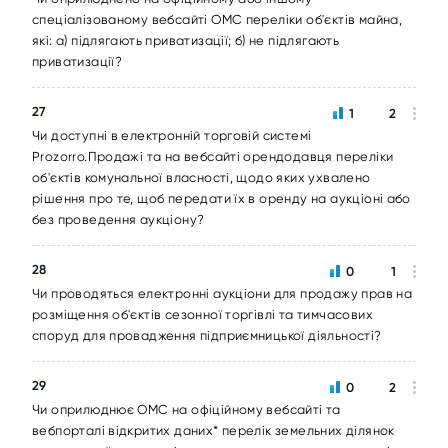
спеціалізованому вебсайті ОМС переліки об'єктів майна,
які: а) підлягають приватизації; б) не підлягають
приватизації?
27
1
2
Чи доступні в електронній торговій системі
Prozorro.Продажі та на вебсайті орендодавця переліки
об'єктів комунальної власності, щодо яких ухвалено
рішення про те, щоб передати їх в оренду на аукціоні або
без проведення аукціону?
28
0
1
Чи проводяться електронні аукціони для продажу прав на
розміщення об'єктів сезонної торгівлі та тимчасових
споруд для провадження підприємницької діяльності?
29
0
2
Чи оприлюднює ОМС на офіційному вебсайті та
вебпорталі відкритих даних* перелік земельних ділянок