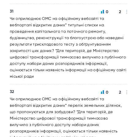
31
0
2
Чи оприлюднює ОМС на офіційному вебсайті та
вебпорталі відкритих даних* титульні списки на
проведення капітального та поточного ремонту,
будівництва, реконструкції та благоустрою або наведені
результати трискладового тесту з обґрунтуванням
закритості цих даних? *Для територій, де Міністерство
цифрової трансформації тимчасово вилучило з публічного
доступу набори даних розпорядників інформації,
оцінюється тільки наявність інформації на офіційному сайті
міської ради
32
0
2
Чи оприлюднює ОМС на офіційному вебсайті та
вебпорталі відкритих даних* перелік земельних ділянок,
що пропонуються для забудови? *Для територій, де
Міністерство цифрової трансформації тимчасово
вилучило з публічного доступу набори даних
розпорядників інформації, оцінюється тільки наявність