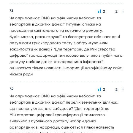
31
0
2
Чи оприлюднює ОМС на офіційному вебсайті та
вебпорталі відкритих даних* титульні списки на
проведення капітального та поточного ремонту,
будівництва, реконструкції та благоустрою або наведені
результати трискладового тесту з обґрунтуванням
закритості цих даних? *Для територій, де Міністерство
цифрової трансформації тимчасово вилучило з публічного
доступу набори даних розпорядників інформації,
оцінюється тільки наявність інформації на офіційному сайті
міської ради
32
0
2
Чи оприлюднює ОМС на офіційному вебсайті та
вебпорталі відкритих даних* перелік земельних ділянок,
що пропонуються для забудови? *Для територій, де
Міністерство цифрової трансформації тимчасово
вилучило з публічного доступу набори даних
розпорядників інформації, оцінюється тільки наявність