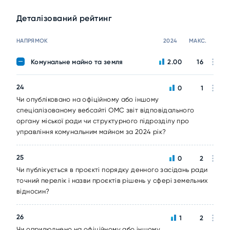
Деталізований рейтинг
НАПРЯМОК
2024
МАКС.
Комунальне майно та земля
2.00
16
24
0
1
Чи опубліковано на офіційному або іншому
спеціалізованому вебсайті ОМС звіт відповідального
органу міської ради чи структурного підрозділу про
управління комунальним майном за 2024 рік?
25
0
2
Чи публікується в проєкті порядку денного засідань ради
точний перелік і назви проєктів рішень у сфері земельних
відносин?
26
1
2
Чи оприлюднено на офіційному або іншому