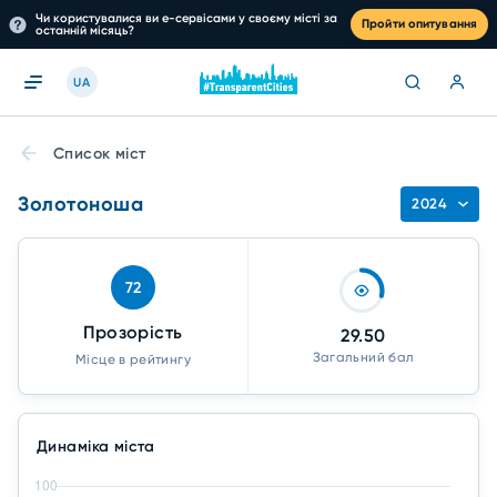
Чи користувалися ви е-сервісами у своєму місті за
Пройти опитування
останній місяць?
UA
Список міст
Золотоноша
2024
72
Прозорість
29.50
Загальний бал
Місце в рейтингу
Динаміка міста