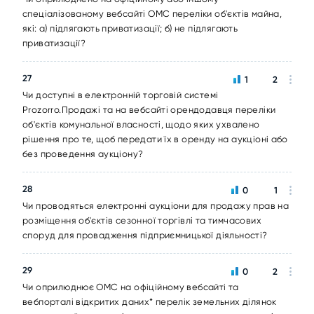
спеціалізованому вебсайті ОМС переліки об'єктів майна,
які: а) підлягають приватизації; б) не підлягають
приватизації?
27
1
2
Чи доступні в електронній торговій системі
Prozorro.Продажі та на вебсайті орендодавця переліки
об'єктів комунальної власності, щодо яких ухвалено
рішення про те, щоб передати їх в оренду на аукціоні або
без проведення аукціону?
28
0
1
Чи проводяться електронні аукціони для продажу прав на
розміщення об'єктів сезонної торгівлі та тимчасових
споруд для провадження підприємницької діяльності?
29
0
2
Чи оприлюднює ОМС на офіційному вебсайті та
вебпорталі відкритих даних* перелік земельних ділянок