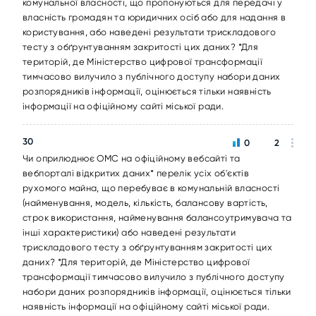
комунальної власності, що пропонуються для передачі у
власність громадян та юридичних осіб або для надання в
користування, або наведені результати трискладового
тесту з обґрунтуванням закритості цих даних? *Для
територій, де Міністерство цифрової трансформації
тимчасово вилучило з публічного доступу набори даних
розпорядників інформації, оцінюється тільки наявність
інформації на офіційному сайті міської ради.
30
0
2
Чи оприлюднює ОМС на офіційному вебсайті та
вебпорталі відкритих даних* перелік усіх об'єктів
рухомого майна, що перебуває в комунальній власності
(найменування, модель, кількість, балансову вартість,
строк використання, найменування балансоутримувача та
інші характеристики) або наведені результати
трискладового тесту з обґрунтуванням закритості цих
даних? *Для територій, де Міністерство цифрової
трансформації тимчасово вилучило з публічного доступу
набори даних розпорядників інформації, оцінюється тільки
наявність інформації на офіційному сайті міської ради.