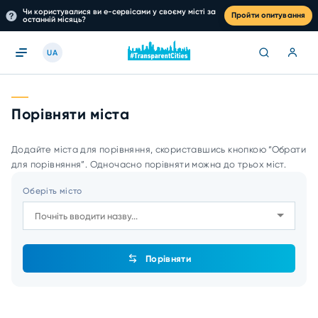
Чи користувалися ви е-сервісами у своєму місті за
Пройти опитування
останній місяць?
UA
Порівняти міста
Додайте міста для порівняння, скориставшись кнопкою “Обрати
для порівняння”. Одночасно порівняти можна до трьох міст.
Оберіть місто
Порівняти