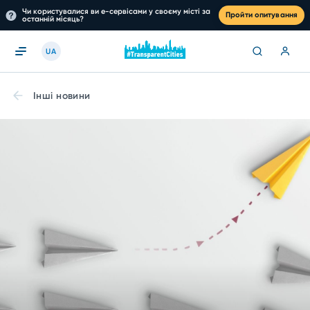
Чи користувалися ви е-сервісами у своєму місті за
Пройти опитування
останній місяць?
UA
Інші новини