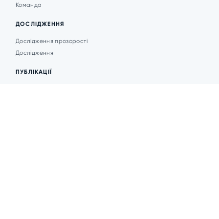
Команда
ДОСЛІДЖЕННЯ
Дослідження прозорості
Дослідження
ПУБЛІКАЦІЇ
Аналітика
Анонси подій
Новини
© 2026 Transparent Cities
Розробка сайту -
DesignPlanet