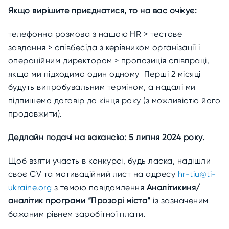
Якщо вирішите приєднатися, то на вас очікує:
телефонна розмова з нашою HR > тестове
завдання > співбесіда з керівником організації і
операційним директором > пропозиція співпраці,
якщо ми підходимо один одному Перші 2 місяці
будуть випробувальним терміном, а надалі ми
підпишемо договір до кінця року (з можливістю його
продовжити).
Дедлайн подачі на вакансію: 5 липня 2024 року.
Щоб взяти участь в конкурсі, будь ласка, надішли
своє CV та мотиваційний лист на адресу
hr-tiu@ti-
ukraine.org
з темою повідомлення
Аналітикиня/
аналітик програми “Прозорі міста”
із зазначеним
бажаним рівнем заробітної плати.