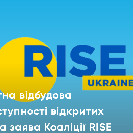
тна відбудова
ступності відкритих
а заява Коаліції RISE