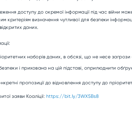
ження доступу до окремої інформації під час війни мож
ким критеріям визначення чутливої для безпеки інформаці
відкритих даних.
ації:
іоритетних наборів даних, в обсязі, що не несе загрози 
 безпеки і прихована на цій підставі, оприлюднити обґру
нкретні пропозиції до відновлення доступу до пріорите
тої заяви Коаліції:
https://bit.ly/3WX5Bs8