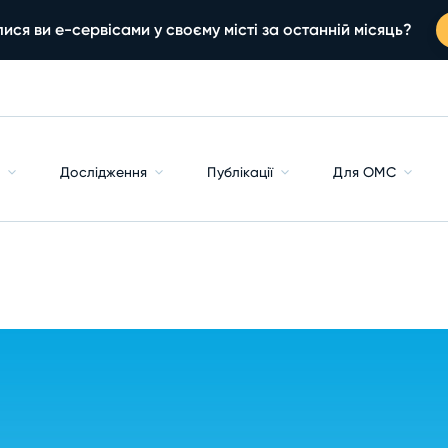
ися ви е-сервісами у своєму місті за останній місяць?
с
Дослідження
Публікації
Для ОМС