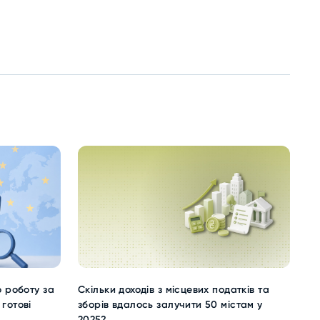
ю роботу за
Скільки доходів з місцевих податків та
готові
зборів вдалось залучити 50 містам у
2025?