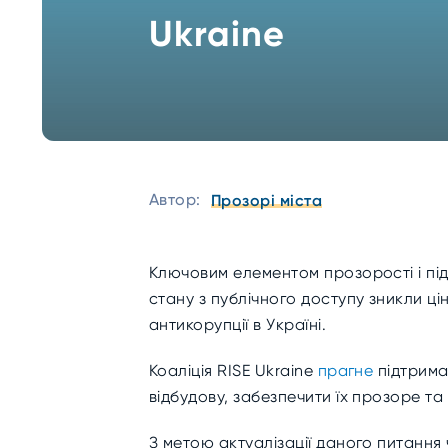
Ukraine
Автор:
Прозорі міста
Ключовим елементом прозорості і підз
стану з публічного доступу зникли ц
антикорупції в Україні.
Коаліція RISE Ukraine
прагне
підтримат
відбудову, забезпечити їх прозоре та
З метою актуалізації даного питання ч