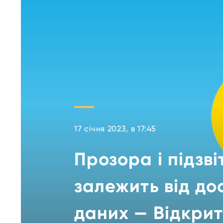
17 січня 2023, в 17:45
Прозора і підзві
залежить від до
даних — Відкрит