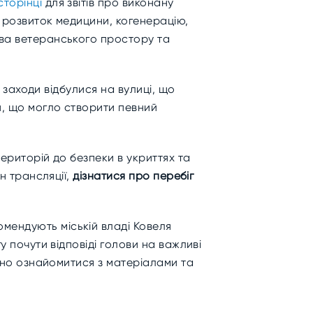
сторінці
для звітів про виконану
, розвиток медицини, когенерацію,
ова ветеранського простору та
і заходи відбулися на вулиці, що
ій, що могло створити певний
територій до безпеки в укриттях та
н трансляції,
дізнатися про перебіг
мендують міській владі Ковеля
гу почути відповіді голови на важливі
асно ознайомитися з матеріалами та