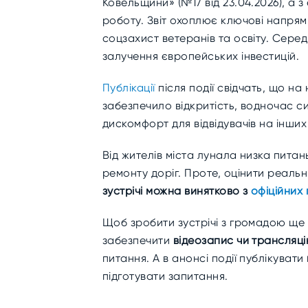
Ковельщини» (№17 від 23.04.2026), 
роботу. Звіт охоплює ключові напрям
соцзахист ветеранів та освіту. Сере
залучення європейських інвестицій.
Публікації
після події свідчать, що на
забезпечило відкритість, водночас с
дискомфорт для відвідувачів на інших
Від жителів міста лунала низка питан
ремонту доріг. Проте, оцінити реальни
зустрічі можна винятково з
офіційних 
Щоб зробити зустрічі з громадою ще
забезпечити
відеозапис чи трансляц
питання. А в анонсі події публікувати
підготувати запитання.