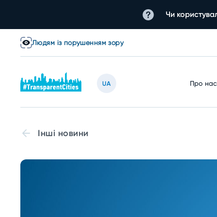
Чи користувал
Людям із порушенням зору
Про на
UA
Інші новини