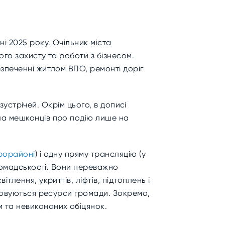
і 2025 року. Очільник міста
ого захисту та роботи з бізнесом.
зпеченні житлом ВПО, ремонті доріг
зустрічей. Окрім цього, в дописі
ла мешканців про подію лише на
крорайоні
) і одну пряму трансляцію (у
громадськості. Вони переважно
лення, укриттів, ліфтів, підтоплень і
стовуються ресурси громади. Зокрема,
 та невиконаних обіцянок.