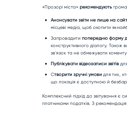
«Прозорі міста»
рекомендують
грома
Анонсувати звіти не лише на сайт
місцеві медіа, щоб охопити якнай
Запровадити
попередню форму д
конструктивного діалогу. Також 
зв'язок та не обмежувати коментув
Публікувати відеозаписи звітів
для
С
творити зручні умови
для тих, х
що локація є доступною й безба
Комплексний підхід до звітування є с
платниками податків. З рекомендація