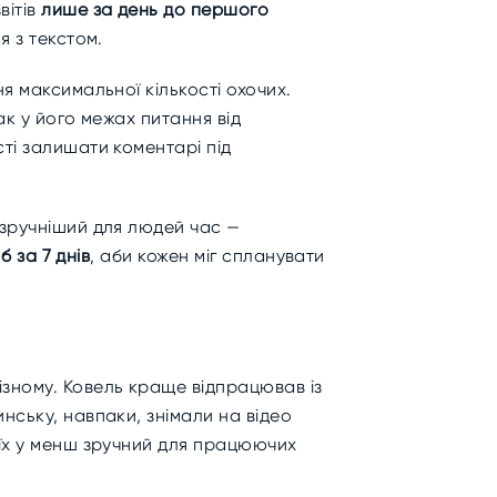
вітів
лише за день до першого
я з текстом.
я максимальної кількості охочих.
ак у його межах питання від
ті залишати коментарі під
 зручніший для людей час —
б за 7 днів
, аби кожен міг спланувати
ізному. Ковель краще відпрацював із
нську, навпаки, знімали на відео
 їх у менш зручний для працюючих