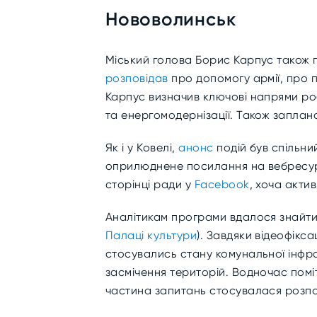
Нововолинськ
Міський голова Борис Карпус також п
розповідав
про допомогу армії, про п
Карпус визначив ключові напрями роб
та енергомодернізації. Також запла
Як і у Ковелі,
анонс
подій був спільний
оприлюднене посилання на вебресурс
сторінці ради у
Facebook
, хоча актив
Аналітикам програми вдалося знайти 
Палаці культури
). Завдяки відеофікс
стосувались стану комунальної інфрас
засмічення територій. Водночас помі
частина запитань стосувалася розпо