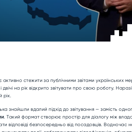
активно стежити за публічними звітами українських мер
двічі на рік відкрито звітувати про свою роботу. Наразі
 рік.
ська знайшли вдалий підхід до звітування — замість одн
ми
. Такий формат створює простір для діалогу між вла
ти відповіді безпосередньо від посадовців. Водночас н