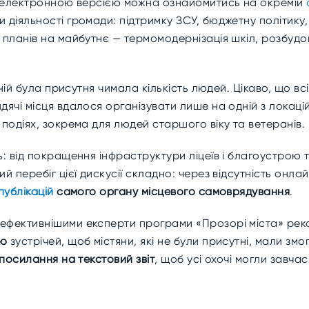
а з електронною версією можна ознайомитись на окремій
и діяльності громади: підтримку ЗСУ, бюджетну політику
д планів на майбутнє — термомодернізація шкіл, розбуд
 ній була присутня чимала кількість людей. Цікаво, що вс
идячі місця вдалося організувати лише на одній з локац
 подіях, зокрема для людей старшого віку та ветеранів.
ь: від покращення інфраструктури ліцеїв і благоустрою 
й перебіг цієї дискусії складно: через відсутність онлай
публікацій
самого органу місцевого самоврядування
.
 ефективнішими експерти програми «Прозорі міста» реко
ію
зустрічей, щоб містяни, які не були присутні, мали змо
посилання на текстовий звіт
, щоб усі охочі могли завч