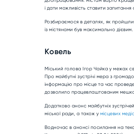
доопрацювання: містам варто краще а
і дати можливість ставити запитання
Розбираємося в деталях, як пройшли з
із містянами був максимально дієвим.
Ковель
Міський голова Ігор Чайка у межах св
Про майбутні зустрічі мера з громадо
інформацію про місце та час проведе
дозволило працевлаштованим мешкан
Додатково анонс майбутніх зустрічей
міської ради, а також у
місцевих меді
Водночас в анонсі посилання на тек