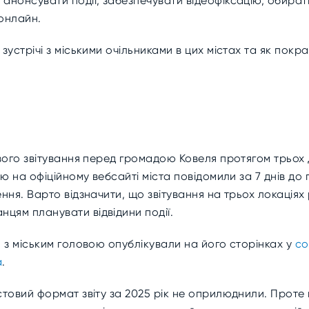
нонсувати події, забезпечувати відеофіксацію, обирати
 онлайн.
устрічі з міськими очільниками в цих містах та як покр
ого звітування перед громадою Ковеля протягом трьох дн
ю на офіційному вебсайті міста повідомили за 7 днів до 
ння. Варто відзначити, що звітування на трьох локаціях
цям планувати відвідини події.
 з міським головою опублікували на його сторінках у
со
а
.
стовий формат звіту за 2025 рік не оприлюднили. Проте