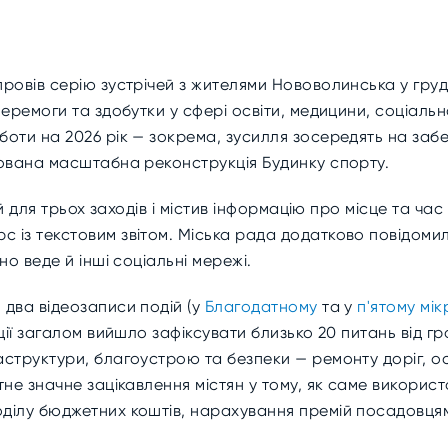
ровів серію зустрічей з жителями Нововолинська у грудн
еремоги та здобутки у сфері освіти, медицини, соціальн
оти на 2026 рік — зокрема, зусилля зосередять на забе
нована масштабна реконструкція Будинку спорту.
 для трьох заходів і містив інформацію про місце та час 
 із текстовим звітом. Міська рада додатково повідоми
но веде й інші соціальні мережі.
два відеозаписи подій (у
Благодатному
та у
п'ятому мі
ації загалом вийшло зафіксувати близько 20 питань від 
труктури, благоустрою та безпеки — ремонту доріг, освіт
тне значне зацікавлення містян у тому, як саме викори
ділу бюджетних коштів, нарахування премій посадовцям