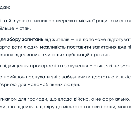
дам:
і
, а й в усіх активних соцмережах міської ради та міськ
більше містян.
ля збору запитань
від жителів — це допоможе підготуват
варто дати людям
можливість поставити запитання вже пі
ання відеозаписів чи інших публікацій про звіт.
 підвищення прозорості та залучення містян, які не змо
то прийшов послухати звіт: забезпечити достатню кількі
р'єрною для маломобільних людей.
игналом для громади, що влада дійсно, а не формально,
ми, що підсилять довіру до міського голови і ради, мож