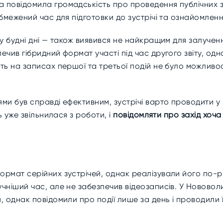
 повідомила громадськість про проведення публічних з
обмежений час для підготовки до зустрічі та ознайомленн
у будні дні — також виявився не найкращим для залученн
чив гібридний формат участі під час другого звіту, одн
ть на записах першої та третьої подій не було можливос
ми був справді ефективним, зустрічі варто проводити у
ь уже звільнилася з роботи, і
повідомляти про захід хоча 
рмат серійних зустрічей, однак реалізували його по-р
чніший час, але не забезпечив відеозаписів. У Нововоли
, однак повідомили про події лише за день і проводили