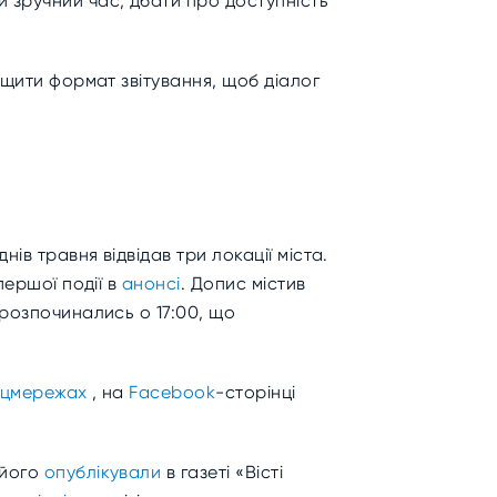
 зручний час, дбати про доступність
ащити формат звітування, щоб діалог
ів травня відвідав три локації міста.
першої події в
анонсі
. Допис містив
 розпочинались о 17:00, що
цмережах
, на
Facebook
-сторінці
 його
опублікували
в газеті «Вісті