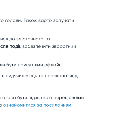
ого голови. Також варто залучати
ися до змістовного та
сля події
, забезпечити зворотний
гли бути присутніми офлайн.
сть сидячих місць та переконатися,
 готова бути підзвітною перед своїми
на
ознайомитися за посиланням
.