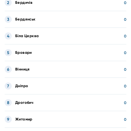
2
Бердичів
0
3
Бердянськ
0
4
Біла Церква
0
5
Бровари
0
6
Вінниця
0
7
Дніпро
0
8
Дрогобич
0
9
Житомир
0