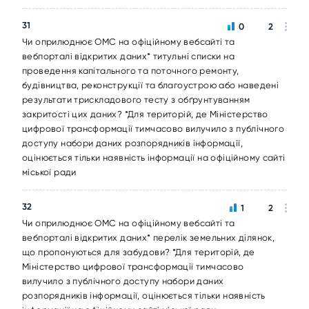
31
0
2
Чи оприлюднює ОМС на офіційному вебсайті та
вебпорталі відкритих даних* титульні списки на
проведення капітального та поточного ремонту,
будівництва, реконструкції та благоустрою або наведені
результати трискладового тесту з обґрунтуванням
закритості цих даних? *Для територій, де Міністерство
цифрової трансформації тимчасово вилучило з публічного
доступу набори даних розпорядників інформації,
оцінюється тільки наявність інформації на офіційному сайті
міської ради
32
1
2
Чи оприлюднює ОМС на офіційному вебсайті та
вебпорталі відкритих даних* перелік земельних ділянок,
що пропонуються для забудови? *Для територій, де
Міністерство цифрової трансформації тимчасово
вилучило з публічного доступу набори даних
розпорядників інформації, оцінюється тільки наявність