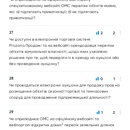
спеціалізованому вебсайті ОМС переліки об'єктів майна,
які: а) підлягають приватизації; б) не підлягають
приватизації?
27
2
2
Чи доступні в електронній торговій системі
Prozorro.Продажі та на вебсайті орендодавця переліки
об'єктів комунальної власності, щодо яких ухвалено
рішення про те, щоб передати їх в оренду на аукціоні або
без проведення аукціону?
28
0
1
Чи проводяться електронні аукціони для продажу прав на
розміщення об'єктів сезонної торгівлі та тимчасових
споруд для провадження підприємницької діяльності?
29
1
2
Чи оприлюднює ОМС на офіційному вебсайті та
вебпорталі відкритих даних* перелік земельних ділянок