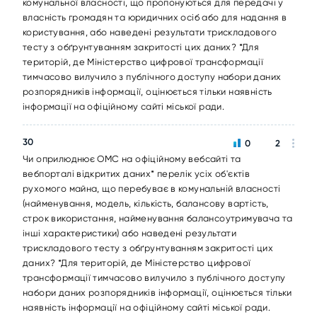
комунальної власності, що пропонуються для передачі у
власність громадян та юридичних осіб або для надання в
користування, або наведені результати трискладового
тесту з обґрунтуванням закритості цих даних? *Для
територій, де Міністерство цифрової трансформації
тимчасово вилучило з публічного доступу набори даних
розпорядників інформації, оцінюється тільки наявність
інформації на офіційному сайті міської ради.
30
0
2
Чи оприлюднює ОМС на офіційному вебсайті та
вебпорталі відкритих даних* перелік усіх об'єктів
рухомого майна, що перебуває в комунальній власності
(найменування, модель, кількість, балансову вартість,
строк використання, найменування балансоутримувача та
інші характеристики) або наведені результати
трискладового тесту з обґрунтуванням закритості цих
даних? *Для територій, де Міністерство цифрової
трансформації тимчасово вилучило з публічного доступу
набори даних розпорядників інформації, оцінюється тільки
наявність інформації на офіційному сайті міської ради.