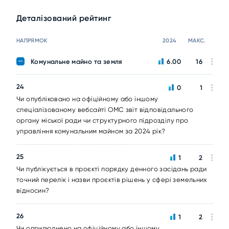
Деталізований рейтинг
НАПРЯМОК
2024
МАКС.
Комунальне майно та земля
6.00
16
24
0
1
Чи опубліковано на офіційному або іншому
спеціалізованому вебсайті ОМС звіт відповідального
органу міської ради чи структурного підрозділу про
управління комунальним майном за 2024 рік?
25
1
2
Чи публікується в проєкті порядку денного засідань ради
точний перелік і назви проєктів рішень у сфері земельних
відносин?
26
1
2
Чи оприлюднено на офіційному або іншому