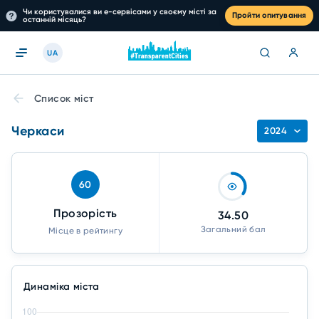
Чи користувалися ви е-сервісами у своєму місті за
Пройти опитування
останній місяць?
UA
Список міст
Черкаси
2024
60
Прозорість
34.50
Загальний бал
Місце в рейтингу
Динаміка міста