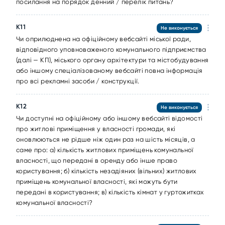
посилання на порядок денний / перелік питань?
К11
Не виконується
Чи оприлюднена на офіційному вебсайті міської ради,
відповідного уповноваженого комунального підприємства
(далі — КП), міського органу архітектури та містобудування
або іншому спеціалізованому вебсайті повна інформація
про всі рекламні засоби / конструкції.
К12
Не виконується
Чи доступні на офіційному або іншому вебсайті відомості
про житлові приміщення у власності громади, які
оновлюються не рідше ніж один раз на шість місяців, а
саме про: а) кількість житлових приміщень комунальної
власності, що передані в оренду або інше право
користування; б) кількість незадіяних (вільних) житлових
приміщень комунальної власності, які можуть бути
передані в користування; в) кількість кімнат у гуртожитках
комунальної власності?