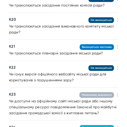
Чи транслюються засідання постійних комісій ради?
К20
Не виконується
Чи транслюються засідання виконавчого комітету міської
ради?
К21
Виконується частково
Чи транслюються пленарні засідання міської ради?
К22
Не виконується
Чи існує версія офіційного вебсайту міської ради для
користувачів з порушеннями зору?
К23
Неможливо визначити
Чи доступні на офіційному сайті міської ради або іншому
спеціальному ресурсі повідомлення (анонси) про майбутні
засідання громадської комісії з житлових питань?