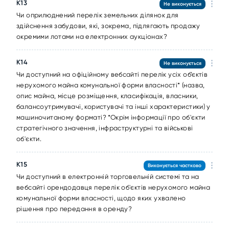
К13
Не виконується
Чи оприлюднений перелік земельних ділянок для
здійснення забудови, які, зокрема, підлягають продажу
окремими лотами на електронних аукціонах?
К14
Не виконується
Чи доступний на офіційному вебсайті перелік усіх об’єктів
нерухомого майна комунальної форми власності* (назва,
опис майна, місце розміщення, класифікація, власники,
балансоутримувачі, користувачі та інші характеристики) у
машиночитаному форматі? *Окрім інформації про об'єкти
стратегічного значення, інфраструктурні та військові
об'єкти.
К15
Виконується частково
Чи доступний в електронній торговельній системі та на
вебсайті орендодавця перелік об'єктів нерухомого майна
комунальної форми власності, щодо яких ухвалено
рішення про передання в оренду?