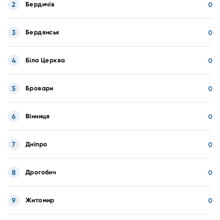
2
Бердичів
0
3
Бердянськ
0
4
Біла Церква
0
5
Бровари
0
6
Вінниця
0
7
Дніпро
0
8
Дрогобич
0
9
Житомир
0