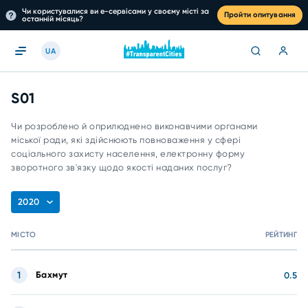
Чи користувалися ви е-сервісами у своєму місті за
Пройти опитування
останній місяць?
UA
S01
Чи розроблено й оприлюднено виконавчими органами
міської ради, які здійснюють повноваження у сфері
соціального захисту населення, електронну форму
зворотного зв'язку щодо якості наданих послуг?
2020
МІСТО
РЕЙТИНГ
1
Бахмут
0.5