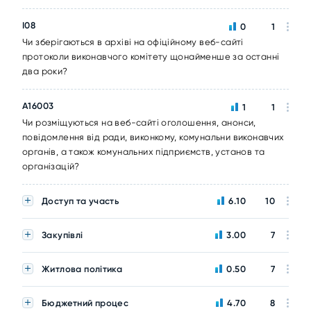
I08
0
1
Чи зберігаються в архіві на офіційному веб-сайті
протоколи виконавчого комітету щонайменше за останні
два роки?
A16003
1
1
Чи розміщуються на веб-сайті оголошення, анонси,
повідомлення від ради, виконкому, комунальни виконавчих
органів, а також комунальних підприємств, установ та
організацій?
Доступ та участь
6.10
10
Закупівлі
3.00
7
Житлова політика
0.50
7
Бюджетний процес
4.70
8