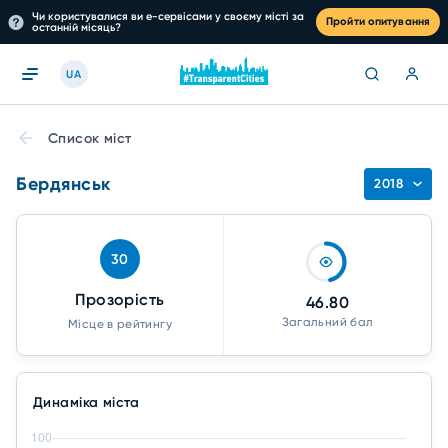
Чи користувалися ви е-сервісами у своєму місті за
Пройти опитування
останній місяць?
UA
Список міст
Бердянськ
2018
30
Прозорість
46.80
Загальний бал
Місце в рейтингу
Динаміка міста