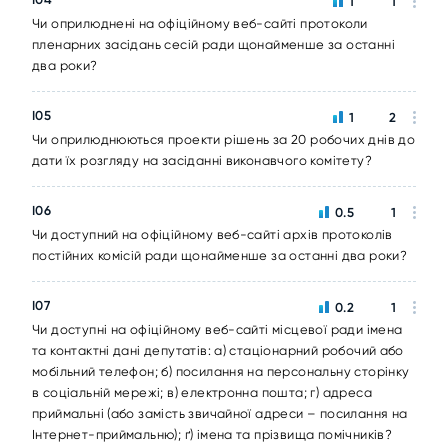
1
1
Чи оприлюднені на офіційному веб-сайті протоколи
пленарних засідань сесій ради щонайменше за останні
два роки?
I05
1
2
Чи оприлюднюються проекти рішень за 20 робочих днів до
дати їх розгляду на засіданні виконавчого комітету?
I06
0.5
1
Чи доступний на офіційному веб-сайті архів протоколів
постійних комісій ради щонайменше за останні два роки?
I07
0.2
1
Чи доступні на офіційному веб-сайті місцевої ради імена
та контактні дані депутатів: а) стаціонарний робочий або
мобільний телефон; б) посилання на персональну сторінку
в соціальній мережі; в) електронна пошта; г) адреса
приймальні (або замість звичайної адреси – посилання на
Інтернет-приймальню); ґ) імена та прізвища помічників?