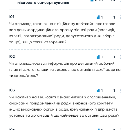
місцевого самоврядування
I01
1
1
Чи оприлюднюються на офіційному веб-сайті протоколи
засідань координаційного органу міської ради (президії,
колегії, погоджувальної ради, депутатського дня, зборів
тощо), якщо такий створений?
I02
1
1
Чи оприлюднюється інформація про детальний робочий
план міського голови та виконавчих органів міської ради на
тиждень/день?
I03
1
1
Чи можливо на веб-сайті ознайомитися з оголошеннями,
анонсами, повідомленнями ради, виконавчого комітету,
інших виконавчих органів ради, комунальних підприємств,
установ та організацій щонайменше за останні два роки?
I04