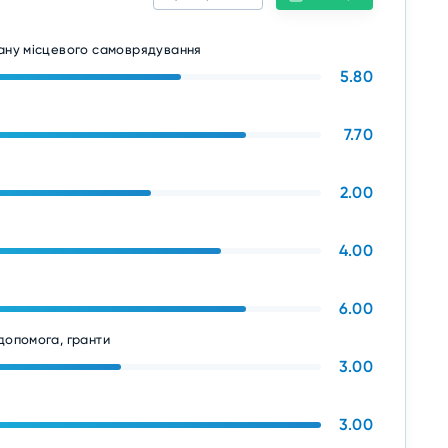
гану місцевого самоврядування
5.80
7.70
2.00
4.00
6.00
допомога, гранти
3.00
3.00