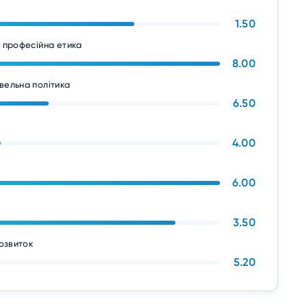
1.50
а професійна етика
8.00
вельна політика
6.50
4.00
6.00
3.50
розвиток
5.20