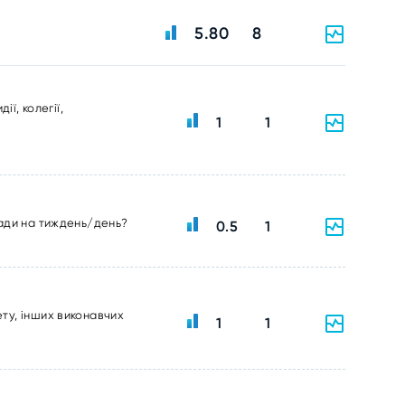
5.80
8
ї, колегії,
1
1
ради на тиждень/день?
0.5
1
ту, інших виконавчих
1
1