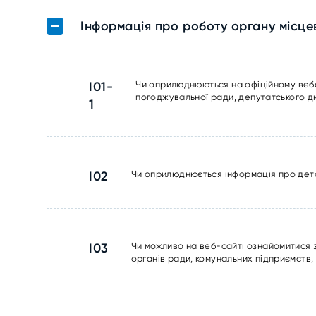
Інформація про роботу органу місц
I01-
Чи оприлюднюються на офіційному вебсай
погоджувальної ради, депутатського дн
1
I02
Чи оприлюднюється інформація про дета
I03
Чи можливо на веб-сайті ознайомитися 
органів ради, комунальних підприємств,