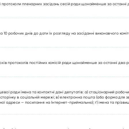
і протоколи пленарних засідань сесій ради щонайменше за останні 
 10 робочих днів до дати їх розгляду на засіданні виконавчого комі
рхів протоколів постійних комісій ради щонайменше за останні два 
цевої ради імена та контактні дані депутатів: а) стаціонарний робоч
торінку в соціальній мережі; в) електронна пошта (або форма для зв
ної адреси — посилання на Інтернет-приймальню); ґ) імена та прізви