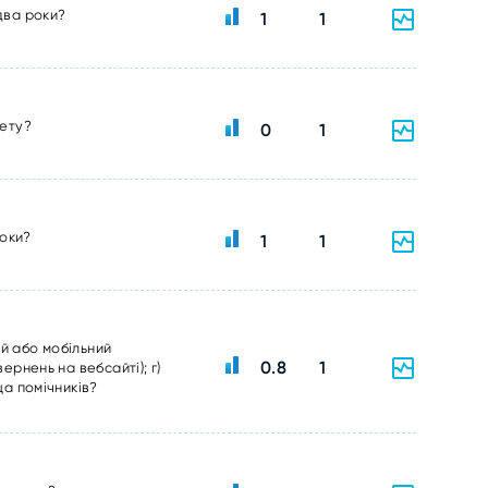
два роки?
1
1
тету?
0
1
роки?
1
1
ий або мобільний
0.8
1
ернень на вебсайті); г)
ща помічників?