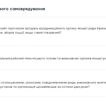
евого самоврядування
ті протоколи засідань координаційного органу міської ради (президі
я, зборів тощо), якщо такий створений?
льний робочий план міського голови та виконавчих органів міської 
з оголошеннями, анонсами, повідомленнями ради, виконавчого коміте
 установ та організацій щонайменше за останні два роки?