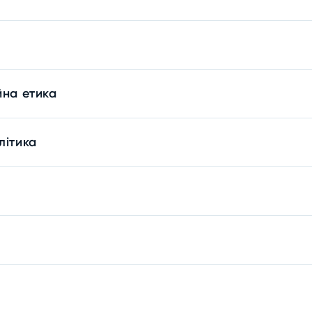
йна етика
літика