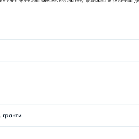
 веб-сайті протоколи виконавчого комітету щонайменше за останні д
, гранти