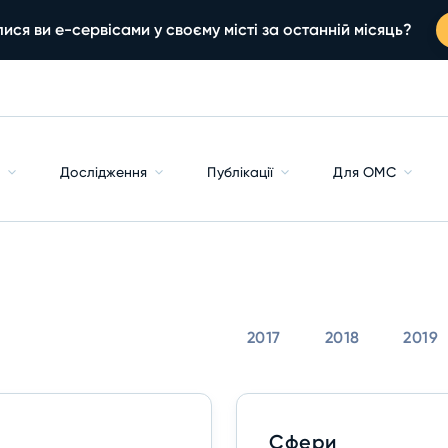
ися ви е-сервісами у своєму місті за останній місяць?
с
Дослідження
Публікації
Для ОМС
2017
2018
2019
Сфери