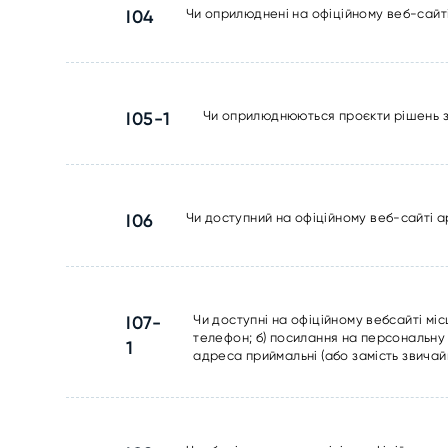
I04
Чи оприлюднені на офіційному веб-сайт
I05-1
Чи оприлюднюються проєкти рішень за
I06
Чи доступний на офіційному веб-сайті а
I07-
Чи доступні на офіційному вебсайті міс
телефон; б) посилання на персональну с
1
адреса приймальні (або замість звичай