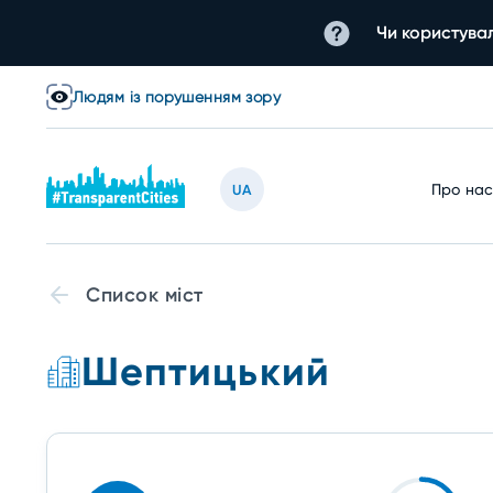
Чи користувал
Людям із порушенням зору
Про на
UA
Список міст
Шептицький