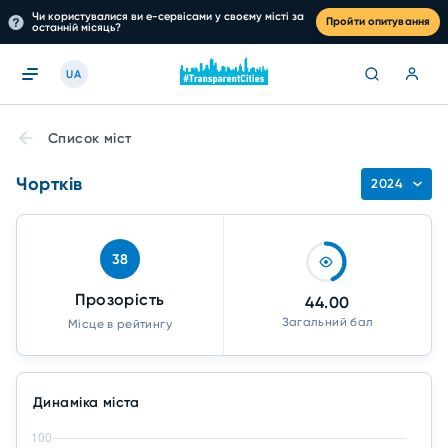
Чи користувалися ви е-сервісами у своєму місті за
Пройти опитування
останній місяць?
UA
Список міст
Чортків
2024
38
Прозорість
44.00
Загальний бал
Місце в рейтингу
Динаміка міста