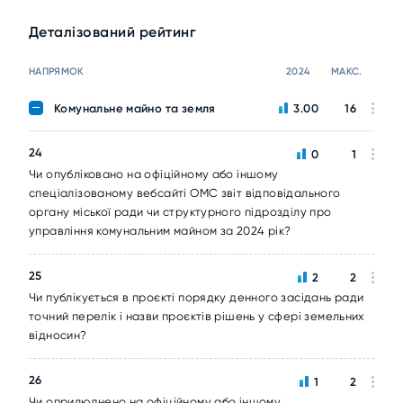
Деталізований рейтинг
НАПРЯМОК
2024
МАКС.
Комунальне майно та земля
3.00
16
24
0
1
Чи опубліковано на офіційному або іншому
спеціалізованому вебсайті ОМС звіт відповідального
органу міської ради чи структурного підрозділу про
управління комунальним майном за 2024 рік?
25
2
2
Чи публікується в проєкті порядку денного засідань ради
точний перелік і назви проєктів рішень у сфері земельних
відносин?
26
1
2
Чи оприлюднено на офіційному або іншому