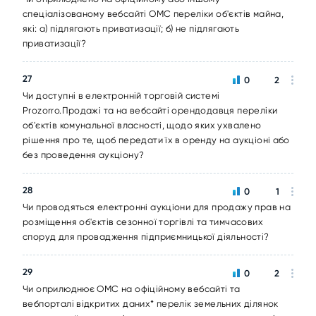
спеціалізованому вебсайті ОМС переліки об'єктів майна,
які: а) підлягають приватизації; б) не підлягають
приватизації?
27
0
2
Чи доступні в електронній торговій системі
Prozorro.Продажі та на вебсайті орендодавця переліки
об'єктів комунальної власності, щодо яких ухвалено
рішення про те, щоб передати їх в оренду на аукціоні або
без проведення аукціону?
28
0
1
Чи проводяться електронні аукціони для продажу прав на
розміщення об'єктів сезонної торгівлі та тимчасових
споруд для провадження підприємницької діяльності?
29
0
2
Чи оприлюднює ОМС на офіційному вебсайті та
вебпорталі відкритих даних* перелік земельних ділянок