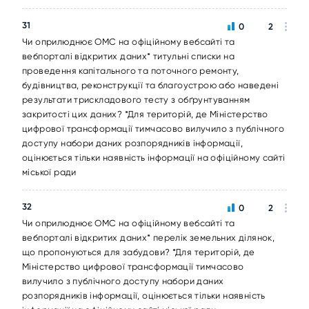
31
0
2
Чи оприлюднює ОМС на офіційному вебсайті та
вебпорталі відкритих даних* титульні списки на
проведення капітального та поточного ремонту,
будівництва, реконструкції та благоустрою або наведені
результати трискладового тесту з обґрунтуванням
закритості цих даних? *Для територій, де Міністерство
цифрової трансформації тимчасово вилучило з публічного
доступу набори даних розпорядників інформації,
оцінюється тільки наявність інформації на офіційному сайті
міської ради
32
0
2
Чи оприлюднює ОМС на офіційному вебсайті та
вебпорталі відкритих даних* перелік земельних ділянок,
що пропонуються для забудови? *Для територій, де
Міністерство цифрової трансформації тимчасово
вилучило з публічного доступу набори даних
розпорядників інформації, оцінюється тільки наявність