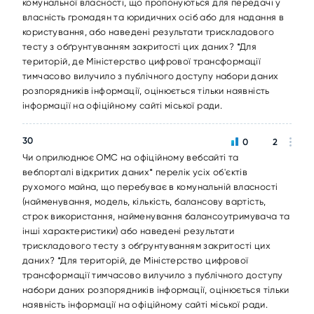
комунальної власності, що пропонуються для передачі у
власність громадян та юридичних осіб або для надання в
користування, або наведені результати трискладового
тесту з обґрунтуванням закритості цих даних? *Для
територій, де Міністерство цифрової трансформації
тимчасово вилучило з публічного доступу набори даних
розпорядників інформації, оцінюється тільки наявність
інформації на офіційному сайті міської ради.
30
0
2
Чи оприлюднює ОМС на офіційному вебсайті та
вебпорталі відкритих даних* перелік усіх об'єктів
рухомого майна, що перебуває в комунальній власності
(найменування, модель, кількість, балансову вартість,
строк використання, найменування балансоутримувача та
інші характеристики) або наведені результати
трискладового тесту з обґрунтуванням закритості цих
даних? *Для територій, де Міністерство цифрової
трансформації тимчасово вилучило з публічного доступу
набори даних розпорядників інформації, оцінюється тільки
наявність інформації на офіційному сайті міської ради.