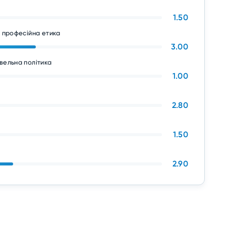
1.50
а професійна етика
3.00
вельна політика
1.00
2.80
1.50
2.90