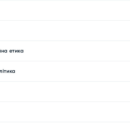
йна етика
літика