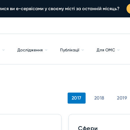
ися ви е-сервісами у своєму місті за останній місяць?
с
Дослідження
Публікації
Для ОМС
2017
2018
2019
Сфери