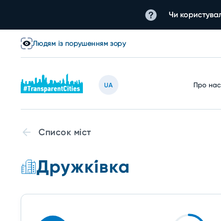
Чи користувал
Людям із порушенням зору
Про на
UA
Список міст
Дружкі́вка