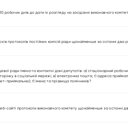
 робочих днів до дати їх розгляду на засіданні виконавчого коміте
рхів протоколів постійних комісій ради щонайменше за останні два 
цевої ради імена та контактні дані депутатів: а) стаціонарний робоч
орінку в соціальній мережі; в) електронна пошта; г) адреса приймаль
ет-приймальню); ґ) імена та прізвища помічників?
 веб-сайті протоколи виконавчого комітету щонайменше за останні д