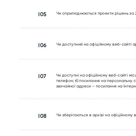
I05
Чи оприлюднюються проекти рішень за 20
I06
Чи доступний на офіційному веб-сайті а
I07
Чи доступні на офіційному веб-сайті міс
телефон; б) посилання на персональну ст
звичайної адреси – посилання на Інтерн
I08
Чи зберігаються в архіві на офіційному