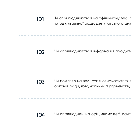
I01
Чи оприлюднюються на офіційному веб-сай
погоджувальної ради, депутатського дня
I02
Чи оприлюднюється інформація про дета
I03
Чи можливо на веб-сайті ознайомитися 
органів ради, комунальних підприємств,
I04
Чи оприлюднені на офіційному веб-сайт