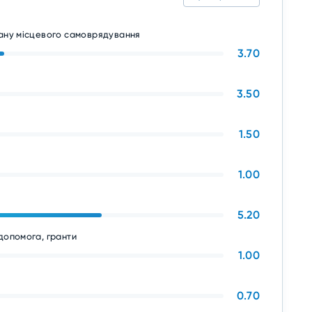
гану місцевого самоврядування
3.70
3.50
1.50
1.00
5.20
допомога, гранти
1.00
0.70