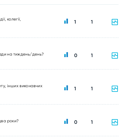
ї, колегії,
1
1
ради на тиждень/день?
0
1
ту, інших виконавчих
1
1
два роки?
0
1