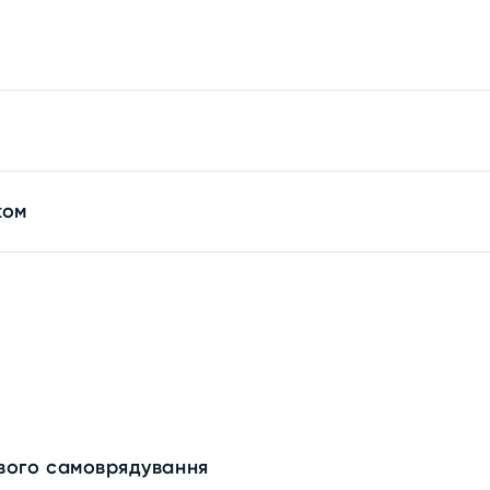
ком
евого самоврядування