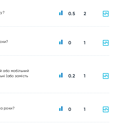
ту?
0.5
2
роки?
0
1
ий або мобільний
0.2
1
ні (або замість
ва роки?
0
1