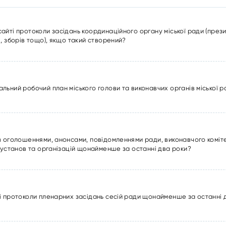
ті протоколи засідань координаційного органу міської ради (президі
, зборів тощо), якщо такий створений?
льний робочий план міського голови та виконавчих органів міської 
з оголошеннями, анонсами, повідомленнями ради, виконавчого коміте
 установ та організацій щонайменше за останні два роки?
і протоколи пленарних засідань сесій ради щонайменше за останні 