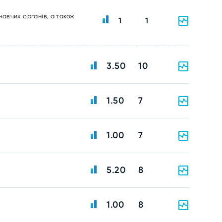
навчих органів, а також
1
1
3.50
10
1.50
7
1.00
7
5.20
8
1.00
8