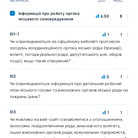
НАПРЯМОК
2021
МАКС.
Інформація про роботу органу
6.50
8
місцевого самоврядування
I01-1
1
1
Чи оприлюднюються на офіційному вебсайті протоколи
засідань координаційного органу міської ради (президії,
колегії, погоджувальної ради, депутатського дня, зборів
тощо), якщо такий створений?
I02
0
1
Чи оприлюднюється інформація про детальний робочий
план міського голови та виконавчих органів міської ради на
тиждень/день?
I03
1
1
Чи можливо на веб-сайті ознайомитися з оголошеннями,
анонсами, повідомленнями ради, виконавчого комітету,
інших виконавчих органів ради, комунальних підприємств,