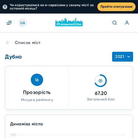
Чи користувалися ви е-сервісами у своєму місті за
Пройти опитування
останній місяць?
UA
Список міст
Дубно
2021
16
Прозорість
67.20
Загальний бал
Місце в рейтингу
Динаміка міста