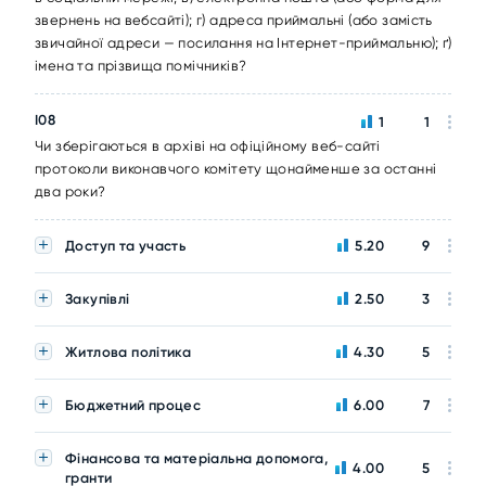
звернень на вебсайті); г) адреса приймальні (або замість
звичайної адреси — посилання на Інтернет-приймальню); ґ)
імена та прізвища помічників?
I08
1
1
Чи зберігаються в архіві на офіційному веб-сайті
протоколи виконавчого комітету щонайменше за останні
два роки?
Доступ та участь
5.20
9
Закупівлі
2.50
3
Житлова політика
4.30
5
Бюджетний процес
6.00
7
Фінансова та матеріальна допомога,
4.00
5
гранти