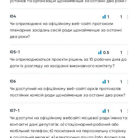
установ та організацій щонайменше за останні два роки?
I04
1
1
Чи оприлюднені на офіційному веб-сайті протоколи
пленарних засідань сесій ради щонайменше за останні
два роки?
I05-1
0.5
1
Чи оприлюднюються проєкти рішень за 10 робочих днів до
дати їх розгляду на засіданні виконавчого комітету?
I06
1
1
Чи доступний на офіційному веб-сайті архів протоколів
постійних комісій ради щонайменше за останні два роки?
I07-1
1
1
Чи доступні на офіційному вебсайті місцевої ради імена та
контактні дані депутатів: а) стаціонарний робочий або
мобільний телефон; б) посилання на персональну сторінку
в соціальній мережі; в) електронна пошта (або форма для