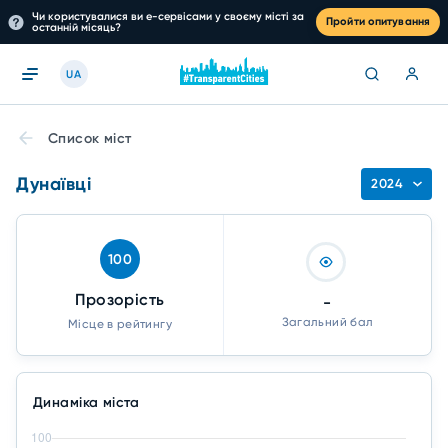
Чи користувалися ви е-сервісами у своєму місті за
Пройти опитування
останній місяць?
UA
Список міст
Дунаївці
2024
100
Прозорість
-
Загальний бал
Місце в рейтингу
Динаміка міста