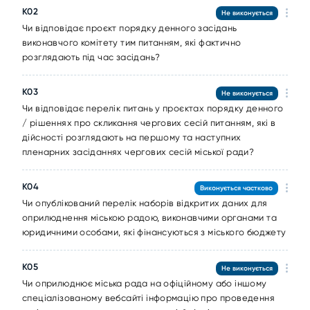
K02
Не виконується
Чи відповідає проєкт порядку денного засідань
виконавчого комітету тим питанням, які фактично
розглядають під час засідань?
K03
Не виконується
Чи відповідає перелік питань у проєктах порядку денного
/ рішеннях про скликання чергових сесій питанням, які в
дійсності розглядають на першому та наступних
пленарних засіданнях чергових сесій міської ради?
K04
Виконується частково
Чи опублікований перелік наборів відкритих даних для
оприлюднення міською радою, виконавчими органами та
юридичними особами, які фінансуються з міського бюджету
K05
Не виконується
Чи оприлюднює міська рада на офіційному або іншому
спеціалізованому вебсайті інформацію про проведення