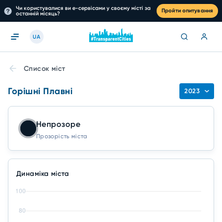
Чи користувалися ви е-сервісами у своєму місті за
Пройти опитування
останній місяць?
UA
Список міст
Горішні Плавні
2023
Непрозоре
Прозорість міста
Динаміка міста