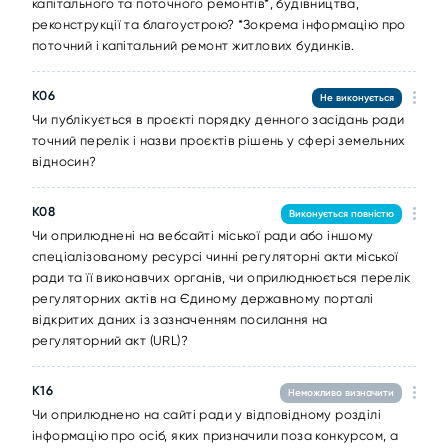
капітального та поточного ремонтів*, будівництва,
реконструкції та благоустрою? *Зокрема інформацію про
поточний і капітальний ремонт житлових будинків.
K06
Не виконується
Чи публікується в проєкті порядку денного засідань ради
точний перелік і назви проєктів рішень у сфері земельних
відносин?
K08
Виконується повністю
Чи оприлюднені на вебсайті міської ради або іншому
спеціалізованому ресурсі чинні регуляторні акти міської
ради та її виконавчих органів, чи оприлюднюється перелік
регуляторних актів на Єдиному державному порталі
відкритих даних із зазначенням посилання на
регуляторний акт (URL)?
K16
Неможливо визначити
Чи оприлюднено на сайті ради у відповідному розділі
інформацію про осіб, яких призначили поза конкурсом, а