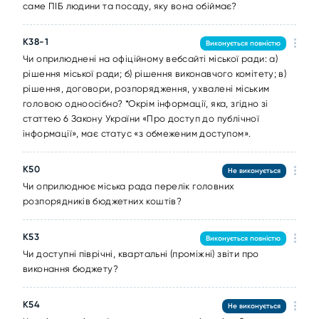
саме ПІБ людини та посаду, яку вона обіймає?
K38-1
Виконується повністю
Чи оприлюднені на офіційному вебсайті міської ради: а)
рішення міської ради; б) рішення виконавчого комітету; в)
рішення, договори, розпорядження, ухвалені міським
головою одноосібно? *Окрім інформації, яка, згідно зі
статтею 6 Закону України «Про доступ до публічної
інформації», має статус «з обмеженим доступом».
K50
Не виконується
Чи оприлюднює міська рада перелік головних
розпорядників бюджетних коштів?
K53
Виконується повністю
Чи доступні піврічні, квартальні (проміжні) звіти про
виконання бюджету?
K54
Не виконується