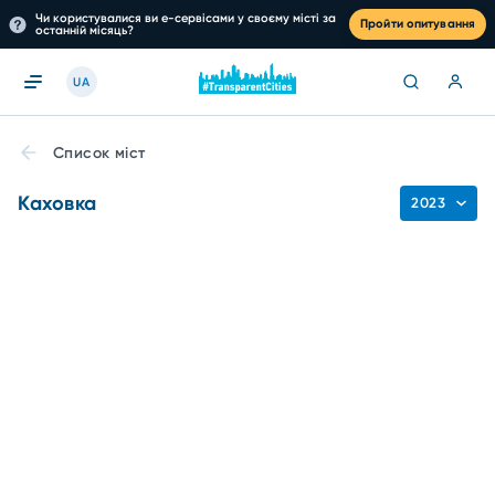
Чи користувалися ви е-сервісами у своєму місті за
Пройти опитування
останній місяць?
UA
Список міст
Каховка
2023