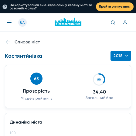
Чи користувалися ви е-сервісами у своєму місті за
Пройти опитування
останній місяць?
UA
Список міст
Костянти́нівка
2018
65
Прозорість
34.40
Загальний бал
Місце в рейтингу
Динаміка міста