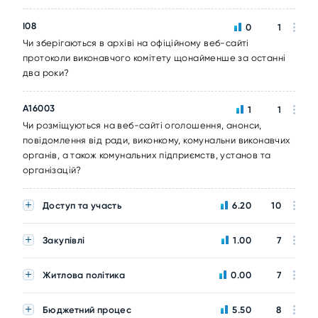
I08
0
1
Чи зберігаються в архіві на офіційному веб-сайті
протоколи виконавчого комітету щонайменше за останні
два роки?
A16003
1
1
Чи розміщуються на веб-сайті оголошення, анонси,
повідомлення від ради, виконкому, комунальни виконавчих
органів, а також комунальних підприємств, установ та
організацій?
Доступ та участь
6.20
10
Закупівлі
1.00
7
Житлова політика
0.00
7
Бюджетний процес
5.50
8