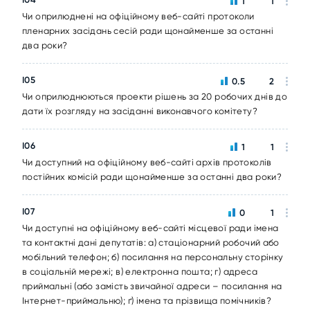
1
1
Чи оприлюднені на офіційному веб-сайті протоколи
пленарних засідань сесій ради щонайменше за останні
два роки?
I05
0.5
2
Чи оприлюднюються проекти рішень за 20 робочих днів до
дати їх розгляду на засіданні виконавчого комітету?
I06
1
1
Чи доступний на офіційному веб-сайті архів протоколів
постійних комісій ради щонайменше за останні два роки?
I07
0
1
Чи доступні на офіційному веб-сайті місцевої ради імена
та контактні дані депутатів: а) стаціонарний робочий або
мобільний телефон; б) посилання на персональну сторінку
в соціальній мережі; в) електронна пошта; г) адреса
приймальні (або замість звичайної адреси – посилання на
Інтернет-приймальню); ґ) імена та прізвища помічників?