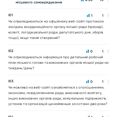
місцевого самоврядування
I01
1
1
Чи оприлюднюються на офіційному веб-сайті протоколи
засідань координаційного органу міської ради (президії,
колегії, погоджувальної ради, депутатського дня, зборів
тощо), якщо такий створений?
I02
0
1
Чи оприлюднюється інформація про детальний робочий
план міського голови та виконавчих органів міської ради на
тиждень/день?
I03
0
1
Чи можливо на веб-сайті ознайомитися з оголошеннями,
анонсами, повідомленнями ради, виконавчого комітету,
інших виконавчих органів ради, комунальних підприємств,
установ та організацій щонайменше за останні два роки?
I04