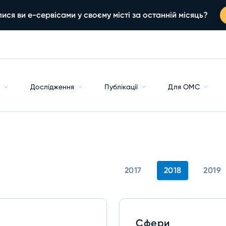
ися ви е-сервісами у своєму місті за останній місяць?
с
Дослідження
Публікації
Для ОМС
2017
2018
2019
Сфери