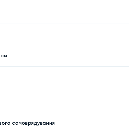
ком
евого самоврядування