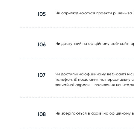
I05
Чи оприлюднюються проекти рішень за 20
I06
Чи доступний на офіційному веб-сайті а
I07
Чи доступні на офіційному веб-сайті міс
телефон; б) посилання на персональну ст
звичайної адреси – посилання на Інтерн
I08
Чи зберігаються в архіві на офіційному