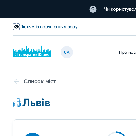
Чи користувал
Людям із порушенням зору
Про на
UA
Список міст
Львів