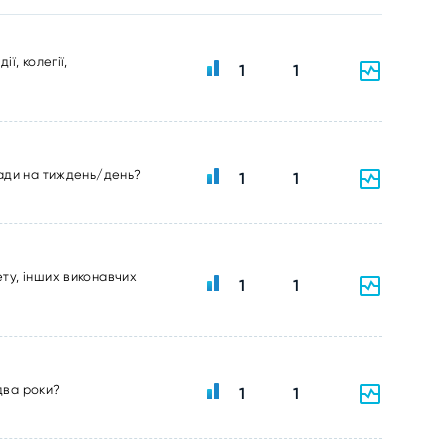
ї, колегії,
1
1
ради на тиждень/день?
1
1
ту, інших виконавчих
1
1
два роки?
1
1