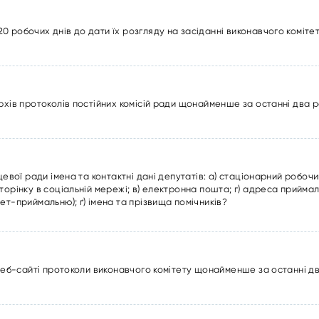
 робочих днів до дати їх розгляду на засіданні виконавчого коміте
рхів протоколів постійних комісій ради щонайменше за останні два 
цевої ради імена та контактні дані депутатів: а) стаціонарний робоч
орінку в соціальній мережі; в) електронна пошта; г) адреса приймаль
ет-приймальню); ґ) імена та прізвища помічників?
 веб-сайті протоколи виконавчого комітету щонайменше за останні д