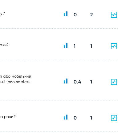
ту?
0
2
роки?
1
1
ий або мобільний
0.4
1
ні (або замість
ва роки?
0
1