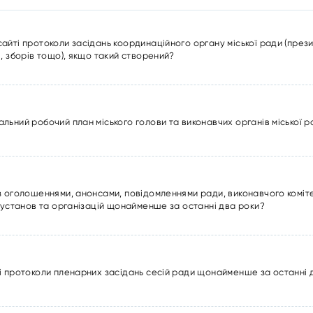
ті протоколи засідань координаційного органу міської ради (президі
, зборів тощо), якщо такий створений?
льний робочий план міського голови та виконавчих органів міської 
з оголошеннями, анонсами, повідомленнями ради, виконавчого коміте
 установ та організацій щонайменше за останні два роки?
і протоколи пленарних засідань сесій ради щонайменше за останні 