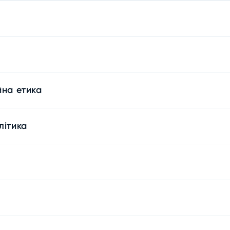
йна етика
літика