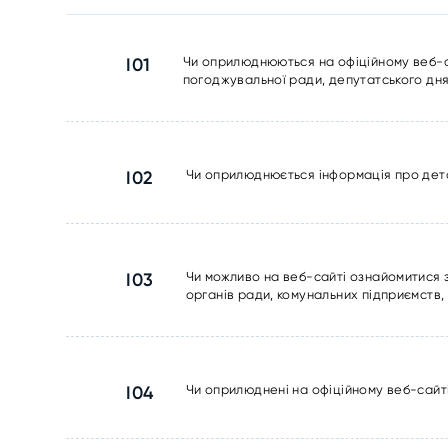
I01
Чи оприлюднюються на офіційному веб-сай
погоджувальної ради, депутатського дня
I02
Чи оприлюднюється інформація про дета
I03
Чи можливо на веб-сайті ознайомитися 
органів ради, комунальних підприємств,
I04
Чи оприлюднені на офіційному веб-сайт