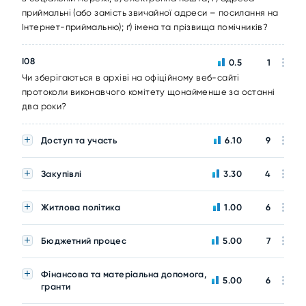
приймальні (або замість звичайної адреси – посилання на
Інтернет-приймальню); ґ) імена та прізвища помічників?
I08
0.5
1
Чи зберігаються в архіві на офіційному веб-сайті
протоколи виконавчого комітету щонайменше за останні
два роки?
Доступ та участь
6.10
9
Закупівлі
3.30
4
Житлова політика
1.00
6
Бюджетний процес
5.00
7
Фінансова та матеріальна допомога,
5.00
6
гранти