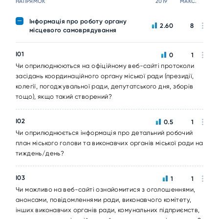
НАПРЯМОК
2019
МАКС.
Інформація про роботу органу
2.60
8
місцевого самоврядування
I01
0
1
Чи оприлюднюються на офіційному веб-сайті протоколи
засідань координаційного органу міської ради (президії,
колегії, погоджувальної ради, депутатського дня, зборів
тощо), якщо такий створений?
I02
0.5
1
Чи оприлюднюється інформація про детальний робочий
план міського голови та виконавчих органів міської ради на
тиждень/день?
I03
1
1
Чи можливо на веб-сайті ознайомитися з оголошеннями,
анонсами, повідомленнями ради, виконавчого комітету,
інших виконавчих органів ради, комунальних підприємств,