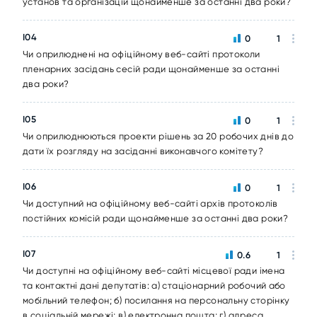
установ та організацій щонайменше за останні два роки?
I04
0
1
Чи оприлюднені на офіційному веб-сайті протоколи
пленарних засідань сесій ради щонайменше за останні
два роки?
I05
0
1
Чи оприлюднюються проекти рішень за 20 робочих днів до
дати їх розгляду на засіданні виконавчого комітету?
I06
0
1
Чи доступний на офіційному веб-сайті архів протоколів
постійних комісій ради щонайменше за останні два роки?
I07
0.6
1
Чи доступні на офіційному веб-сайті місцевої ради імена
та контактні дані депутатів: а) стаціонарний робочий або
мобільний телефон; б) посилання на персональну сторінку
в соціальній мережі; в) електронна пошта; г) адреса