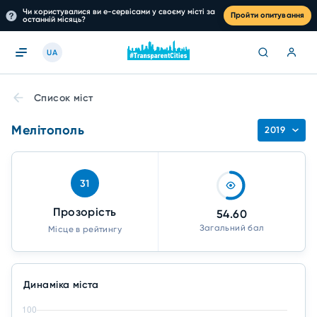
Чи користувалися ви е-сервісами у своєму місті за
Пройти опитування
останній місяць?
UA
Список міст
Мелітополь
2019
31
Прозорість
54.60
Загальний бал
Місце в рейтингу
Динаміка міста