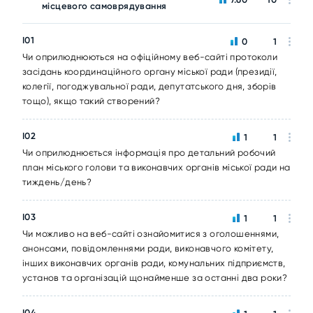
місцевого самоврядування
I01
0
1
Чи оприлюднюються на офіційному веб-сайті протоколи
засідань координаційного органу міської ради (президії,
колегії, погоджувальної ради, депутатського дня, зборів
тощо), якщо такий створений?
I02
1
1
Чи оприлюднюється інформація про детальний робочий
план міського голови та виконавчих органів міської ради на
тиждень/день?
I03
1
1
Чи можливо на веб-сайті ознайомитися з оголошеннями,
анонсами, повідомленнями ради, виконавчого комітету,
інших виконавчих органів ради, комунальних підприємств,
установ та організацій щонайменше за останні два роки?
I04