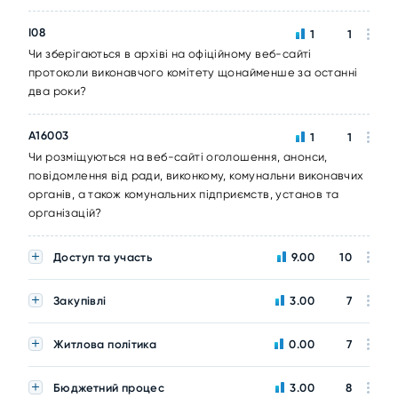
I08
1
1
Чи зберігаються в архіві на офіційному веб-сайті
протоколи виконавчого комітету щонайменше за останні
два роки?
A16003
1
1
Чи розміщуються на веб-сайті оголошення, анонси,
повідомлення від ради, виконкому, комунальни виконавчих
органів, а також комунальних підприємств, установ та
організацій?
Доступ та участь
9.00
10
Закупівлі
3.00
7
Житлова політика
0.00
7
Бюджетний процес
3.00
8