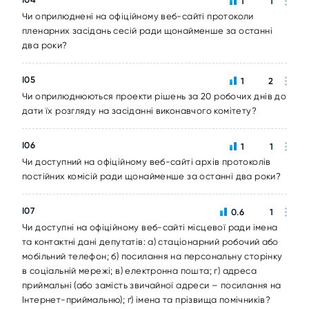
1
1
Чи оприлюднені на офіційному веб-сайті протоколи
пленарних засідань сесій ради щонайменше за останні
два роки?
I05
1
2
Чи оприлюднюються проекти рішень за 20 робочих днів до
дати їх розгляду на засіданні виконавчого комітету?
I06
1
1
Чи доступний на офіційному веб-сайті архів протоколів
постійних комісій ради щонайменше за останні два роки?
I07
0.6
1
Чи доступні на офіційному веб-сайті місцевої ради імена
та контактні дані депутатів: а) стаціонарний робочий або
мобільний телефон; б) посилання на персональну сторінку
в соціальній мережі; в) електронна пошта; г) адреса
приймальні (або замість звичайної адреси – посилання на
Інтернет-приймальню); ґ) імена та прізвища помічників?