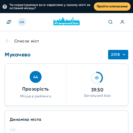
Чи користувалися ви е-сервісами у своєму місті за
Пройти опитування
останній місяць?
UA
Список міст
Мукачево
2018
44
Прозорість
39.50
Загальний бал
Місце в рейтингу
Динаміка міста