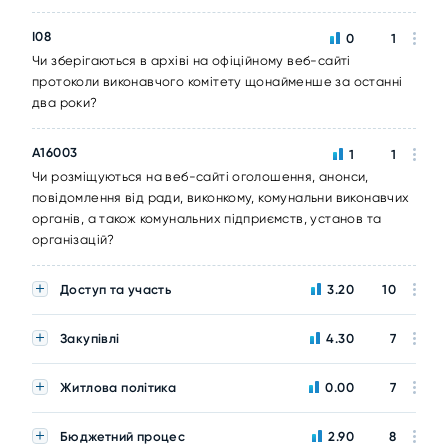
I08
0
1
Чи зберігаються в архіві на офіційному веб-сайті
протоколи виконавчого комітету щонайменше за останні
два роки?
A16003
1
1
Чи розміщуються на веб-сайті оголошення, анонси,
повідомлення від ради, виконкому, комунальни виконавчих
органів, а також комунальних підприємств, установ та
організацій?
Доступ та участь
3.20
10
Закупівлі
4.30
7
Житлова політика
0.00
7
Бюджетний процес
2.90
8