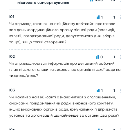
місцевого самоврядування
I01
1
1
Чи оприлюднюються на офіційному веб-сайті протоколи
засідань координаційного органу міської ради (президії,
колегії, погоджувальної ради, депутатського дня, зборів
тощо), якщо такий створений?
I02
0
1
Чи оприлюднюється інформація про детальний робочий
план міського голови та виконавчих органів міської ради на
тиждень/день?
I03
1
1
Чи можливо на веб-сайті ознайомитися з оголошеннями,
анонсами, повідомленнями ради, виконавчого комітету,
інших виконавчих органів ради, комунальних підприємств,
установ та організацій щонайменше за останні два роки?
I04