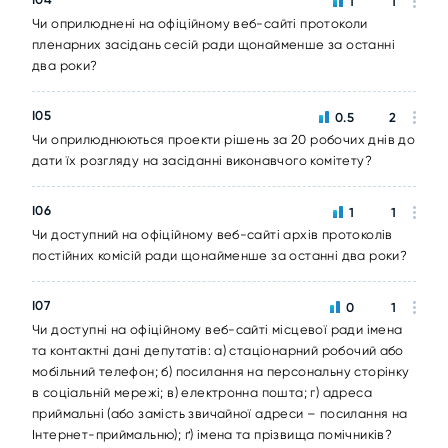
1
1
Чи оприлюднені на офіційному веб-сайті протоколи
пленарних засідань сесій ради щонайменше за останні
два роки?
I05
0.5
2
Чи оприлюднюються проекти рішень за 20 робочих днів до
дати їх розгляду на засіданні виконавчого комітету?
I06
1
1
Чи доступний на офіційному веб-сайті архів протоколів
постійних комісій ради щонайменше за останні два роки?
I07
0
1
Чи доступні на офіційному веб-сайті місцевої ради імена
та контактні дані депутатів: а) стаціонарний робочий або
мобільний телефон; б) посилання на персональну сторінку
в соціальній мережі; в) електронна пошта; г) адреса
приймальні (або замість звичайної адреси – посилання на
Інтернет-приймальню); ґ) імена та прізвища помічників?