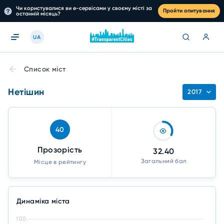
Чи користувалися ви е-сервісами у своєму місті за
Пройти опитування
останній місяць?
UA
Список міст
Нетішин
2017
40
Прозорість
32.40
Загальний бал
Місце в рейтингу
Динаміка міста