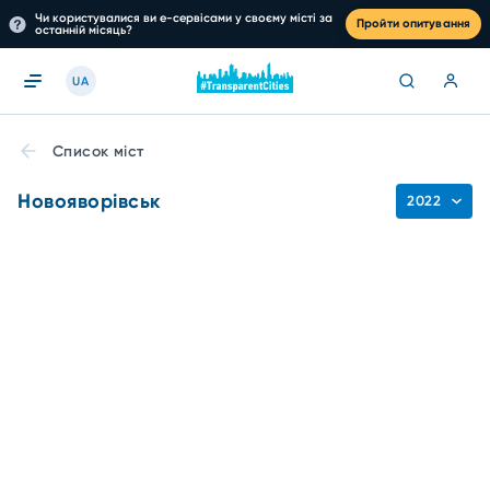
Чи користувалися ви е-сервісами у своєму місті за
Пройти опитування
останній місяць?
UA
Список міст
Новояворівськ
2022