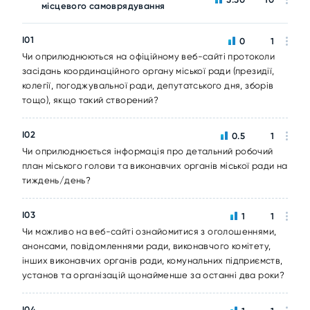
місцевого самоврядування
I01
0
1
Чи оприлюднюються на офіційному веб-сайті протоколи
засідань координаційного органу міської ради (президії,
колегії, погоджувальної ради, депутатського дня, зборів
тощо), якщо такий створений?
I02
0.5
1
Чи оприлюднюється інформація про детальний робочий
план міського голови та виконавчих органів міської ради на
тиждень/день?
I03
1
1
Чи можливо на веб-сайті ознайомитися з оголошеннями,
анонсами, повідомленнями ради, виконавчого комітету,
інших виконавчих органів ради, комунальних підприємств,
установ та організацій щонайменше за останні два роки?
I04