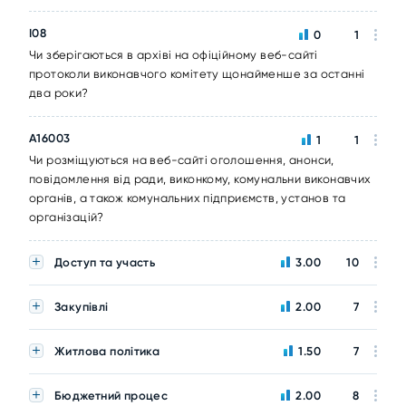
I08
0
1
Чи зберігаються в архіві на офіційному веб-сайті
протоколи виконавчого комітету щонайменше за останні
два роки?
A16003
1
1
Чи розміщуються на веб-сайті оголошення, анонси,
повідомлення від ради, виконкому, комунальни виконавчих
органів, а також комунальних підприємств, установ та
організацій?
Доступ та участь
3.00
10
Закупівлі
2.00
7
Житлова політика
1.50
7
Бюджетний процес
2.00
8