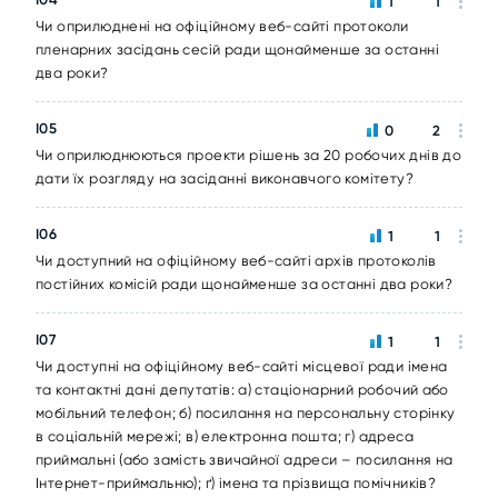
1
1
Чи оприлюднені на офіційному веб-сайті протоколи
пленарних засідань сесій ради щонайменше за останні
два роки?
I05
0
2
Чи оприлюднюються проекти рішень за 20 робочих днів до
дати їх розгляду на засіданні виконавчого комітету?
I06
1
1
Чи доступний на офіційному веб-сайті архів протоколів
постійних комісій ради щонайменше за останні два роки?
I07
1
1
Чи доступні на офіційному веб-сайті місцевої ради імена
та контактні дані депутатів: а) стаціонарний робочий або
мобільний телефон; б) посилання на персональну сторінку
в соціальній мережі; в) електронна пошта; г) адреса
приймальні (або замість звичайної адреси – посилання на
Інтернет-приймальню); ґ) імена та прізвища помічників?