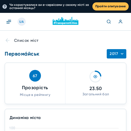
Чи користувалися ви е-сервісами у своєму місті за
Пройти опитування
останній місяць?
UA
Список міст
Первома́йськ
2017
67
Прозорість
23.50
Загальний бал
Місце в рейтингу
Динаміка міста