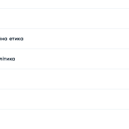
йна етика
літика