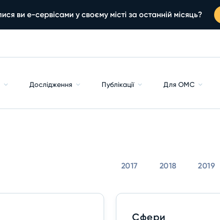
ися ви е-сервісами у своєму місті за останній місяць?
с
Дослідження
Публікації
Для ОМС
2017
2018
2019
Сфери