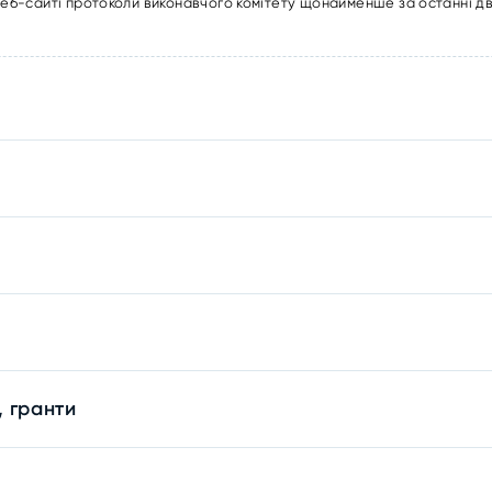
 веб-сайті протоколи виконавчого комітету щонайменше за останні д
, гранти