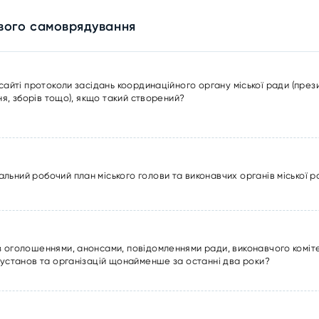
евого самоврядування
ті протоколи засідань координаційного органу міської ради (президі
я, зборів тощо), якщо такий створений?
льний робочий план міського голови та виконавчих органів міської 
з оголошеннями, анонсами, повідомленнями ради, виконавчого коміте
 установ та організацій щонайменше за останні два роки?