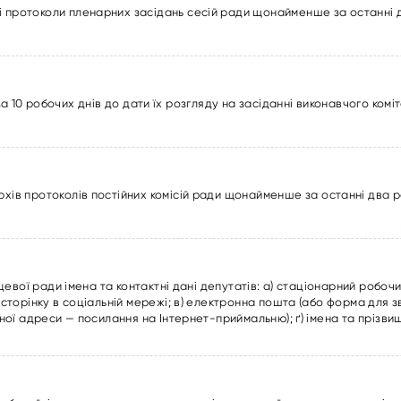
і протоколи пленарних засідань сесій ради щонайменше за останні 
 10 робочих днів до дати їх розгляду на засіданні виконавчого комі
рхів протоколів постійних комісій ради щонайменше за останні два 
цевої ради імена та контактні дані депутатів: а) стаціонарний робоч
торінку в соціальній мережі; в) електронна пошта (або форма для зв
ної адреси — посилання на Інтернет-приймальню); ґ) імена та прізви