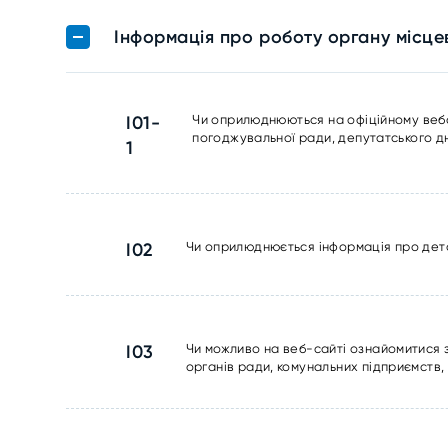
Інформація про роботу органу місц
I01-
Чи оприлюднюються на офіційному вебсай
погоджувальної ради, депутатського дн
1
I02
Чи оприлюднюється інформація про дета
I03
Чи можливо на веб-сайті ознайомитися 
органів ради, комунальних підприємств,