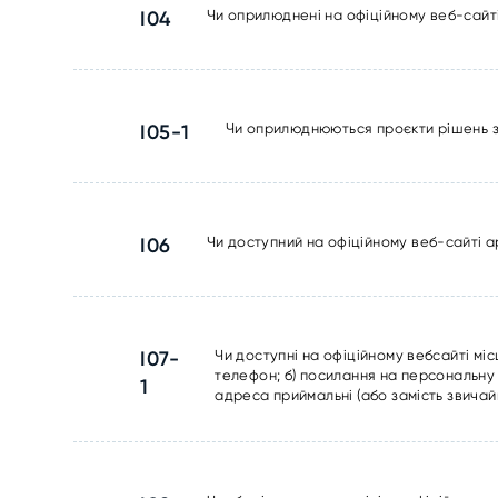
I04
Чи оприлюднені на офіційному веб-сайт
I05-1
Чи оприлюднюються проєкти рішень за
I06
Чи доступний на офіційному веб-сайті а
I07-
Чи доступні на офіційному вебсайті міс
телефон; б) посилання на персональну с
1
адреса приймальні (або замість звичай