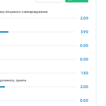
гану місцевого самоврядування
2.00
3.90
0.00
0.00
1.50
допомога, гранти
2.00
0.00