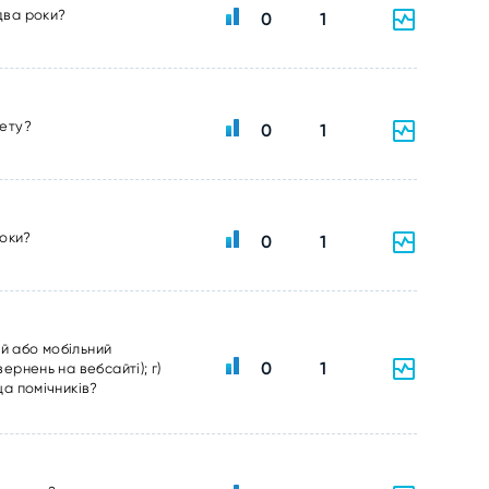
два роки?
0
1
тету?
0
1
роки?
0
1
ий або мобільний
0
1
ернень на вебсайті); г)
ща помічників?