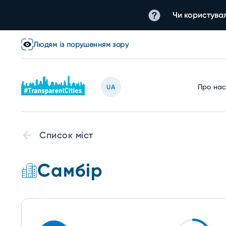
Чи користувал
Людям із порушенням зору
Про на
UA
Список міст
Самбір