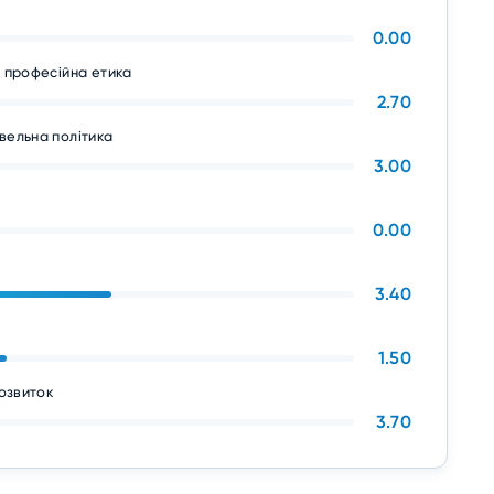
0.00
а професійна етика
2.70
вельна політика
3.00
0.00
3.40
1.50
розвиток
3.70