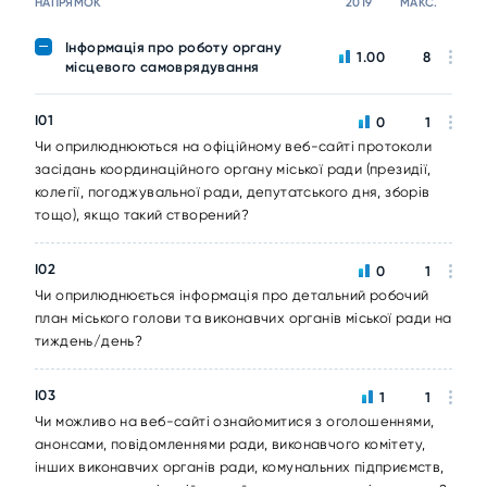
НАПРЯМОК
2019
МАКС.
Інформація про роботу органу
1.00
8
місцевого самоврядування
I01
0
1
Чи оприлюднюються на офіційному веб-сайті протоколи
засідань координаційного органу міської ради (президії,
колегії, погоджувальної ради, депутатського дня, зборів
тощо), якщо такий створений?
I02
0
1
Чи оприлюднюється інформація про детальний робочий
план міського голови та виконавчих органів міської ради на
тиждень/день?
I03
1
1
Чи можливо на веб-сайті ознайомитися з оголошеннями,
анонсами, повідомленнями ради, виконавчого комітету,
інших виконавчих органів ради, комунальних підприємств,