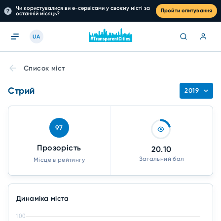
Чи користувалися ви е-сервісами у своєму місті за
Пройти опитування
останній місяць?
UA
Список міст
Стрий
2019
97
Прозорість
20.10
Загальний бал
Місце в рейтингу
Динаміка міста