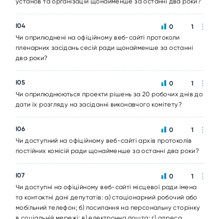
установ та організацій щонайменше за останні два роки?
I04
0
1
Чи оприлюднені на офіційному веб-сайті протоколи
пленарних засідань сесій ради щонайменше за останні
два роки?
I05
0
1
Чи оприлюднюються проекти рішень за 20 робочих днів до
дати їх розгляду на засіданні виконавчого комітету?
I06
0
1
Чи доступний на офіційному веб-сайті архів протоколів
постійних комісій ради щонайменше за останні два роки?
I07
0
1
Чи доступні на офіційному веб-сайті місцевої ради імена
та контактні дані депутатів: а) стаціонарний робочий або
мобільний телефон; б) посилання на персональну сторінку
в соціальній мережі; в) електронна пошта; г) адреса