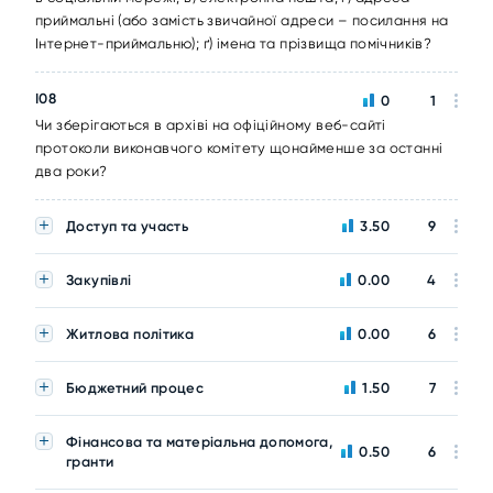
приймальні (або замість звичайної адреси – посилання на
Інтернет-приймальню); ґ) імена та прізвища помічників?
I08
0
1
Чи зберігаються в архіві на офіційному веб-сайті
протоколи виконавчого комітету щонайменше за останні
два роки?
Доступ та участь
3.50
9
Закупівлі
0.00
4
Житлова політика
0.00
6
Бюджетний процес
1.50
7
Фінансова та матеріальна допомога,
0.50
6
гранти