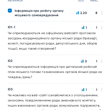
НАПРЯМОК
2021
МАКС.
Інформація про роботу органу
2.20
8
місцевого самоврядування
I01-1
1
1
Чи оприлюднюються на офіційному вебсайті протоколи
засідань координаційного органу міської ради (президії,
колегії, погоджувальної ради, депутатського дня, зборів
тощо), якщо такий створений?
I02
0
1
Чи оприлюднюється інформація про детальний робочий
план міського голови та виконавчих органів міської ради на
тиждень/день?
I03
1
1
Чи можливо на веб-сайті ознайомитися з оголошеннями,
анонсами, повідомленнями ради, виконавчого комітету,
інших виконавчих органів ради, комунальних підприємств,