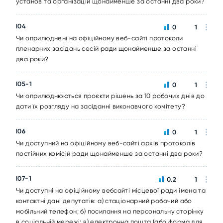
установ та організацій щонайменше за останні два роки?
I04
0
1
Чи оприлюднені на офіційному веб-сайті протоколи
пленарних засідань сесій ради щонайменше за останні
два роки?
I05-1
0
1
Чи оприлюднюються проєкти рішень за 10 робочих днів до
дати їх розгляду на засіданні виконавчого комітету?
I06
0
1
Чи доступний на офіційному веб-сайті архів протоколів
постійних комісій ради щонайменше за останні два роки?
I07-1
0.2
1
Чи доступні на офіційному вебсайті місцевої ради імена та
контактні дані депутатів: а) стаціонарний робочий або
мобільний телефон; б) посилання на персональну сторінку
в соціальній мережі; в) електронна пошта (або форма для