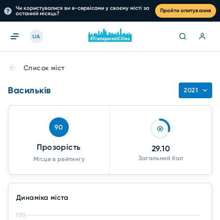
Чи користувалися ви е-сервісами у своєму місті за
Пройти опитування
останній місяць?
UA
Список міст
Васильків
2021
90
Прозорість
29.10
Загальний бал
Місце в рейтингу
Динаміка міста