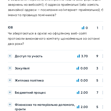
звернень на вебсайті); г) адреса приймальні (або замість
звичайної адреси — посилання на Інтернет-приймальню); ґ)
імена та прізвища помічників?
I08
0
1
Чи зберігаються в архіві на офіційному веб-сайті
протоколи виконавчого комітету щонайменше за останні
два роки?
Доступ та участь
3.70
9
Закупівлі
0.00
3
Житлова політика
0.00
5
Бюджетний процес
2.00
7
Фінансова та матеріальна допомога,
2.00
5
гранти