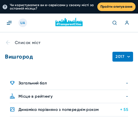
Чи користувалися ви е-сервісами у своєму місті за
Пройти опитування
останній місяць?
UA
Список міст
Вишгород
2017
Загальний бал
-
Місце в рейтингу
-
Динаміка порівняно з попереднім роком
+ 55