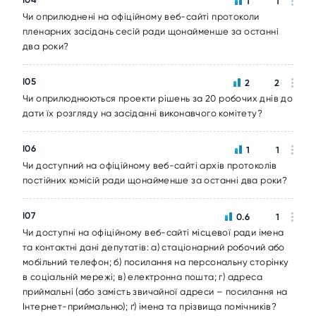
1
1
Чи оприлюднені на офіційному веб-сайті протоколи
пленарних засідань сесій ради щонайменше за останні
два роки?
I05
2
2
Чи оприлюднюються проекти рішень за 20 робочих днів до
дати їх розгляду на засіданні виконавчого комітету?
I06
1
1
Чи доступний на офіційному веб-сайті архів протоколів
постійних комісій ради щонайменше за останні два роки?
I07
0.6
1
Чи доступні на офіційному веб-сайті місцевої ради імена
та контактні дані депутатів: а) стаціонарний робочий або
мобільний телефон; б) посилання на персональну сторінку
в соціальній мережі; в) електронна пошта; г) адреса
приймальні (або замість звичайної адреси – посилання на
Інтернет-приймальню); ґ) імена та прізвища помічників?