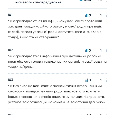
місцевого самоврядування
I01
0
1
Чи оприлюднюються на офіційному веб-сайті протоколи
засідань координаційного органу міської ради (президії,
колегії, погоджувальної ради, депутатського дня, зборів
тощо), якщо такий створений?
I02
0
1
Чи оприлюднюється інформація про детальний робочий
план міського голови та виконавчих органів міської ради на
тиждень/день?
I03
1
1
Чи можливо на веб-сайті ознайомитися з оголошеннями,
анонсами, повідомленнями ради, виконавчого комітету,
інших виконавчих органів ради, комунальних підприємств,
установ та організацій щонайменше за останні два роки?
I04