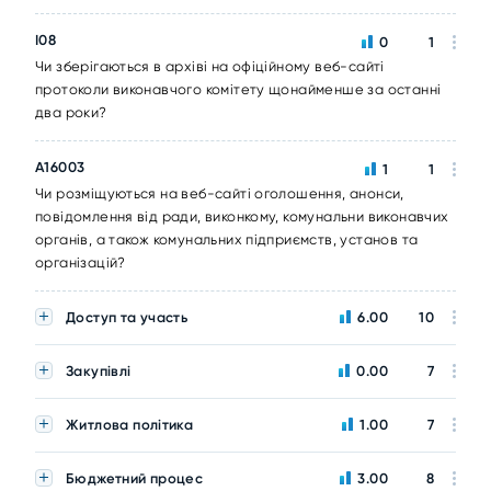
I08
0
1
Чи зберігаються в архіві на офіційному веб-сайті
протоколи виконавчого комітету щонайменше за останні
два роки?
A16003
1
1
Чи розміщуються на веб-сайті оголошення, анонси,
повідомлення від ради, виконкому, комунальни виконавчих
органів, а також комунальних підприємств, установ та
організацій?
Доступ та участь
6.00
10
Закупівлі
0.00
7
Житлова політика
1.00
7
Бюджетний процес
3.00
8