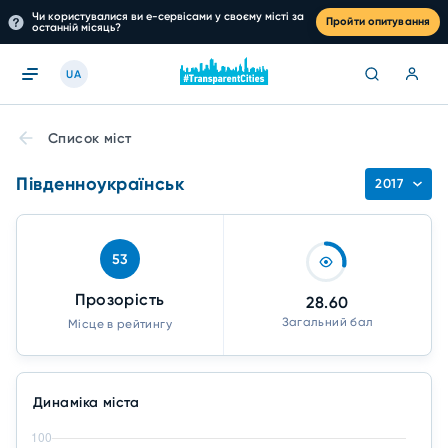
Чи користувалися ви е-сервісами у своєму місті за
Пройти опитування
останній місяць?
UA
Список міст
Південноукраїнськ
2017
53
Прозорість
28.60
Загальний бал
Місце в рейтингу
Динаміка міста