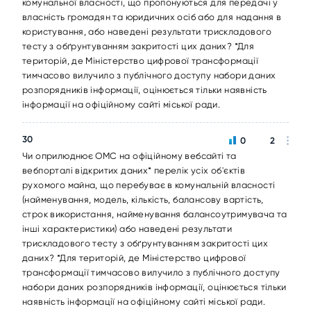
комунальної власності, що пропонуються для передачі у
власність громадян та юридичних осіб або для надання в
користування, або наведені результати трискладового
тесту з обґрунтуванням закритості цих даних? *Для
територій, де Міністерство цифрової трансформації
тимчасово вилучило з публічного доступу набори даних
розпорядників інформації, оцінюється тільки наявність
інформації на офіційному сайті міської ради.
30
0
2
Чи оприлюднює ОМС на офіційному вебсайті та
вебпорталі відкритих даних* перелік усіх об'єктів
рухомого майна, що перебуває в комунальній власності
(найменування, модель, кількість, балансову вартість,
строк використання, найменування балансоутримувача та
інші характеристики) або наведені результати
трискладового тесту з обґрунтуванням закритості цих
даних? *Для територій, де Міністерство цифрової
трансформації тимчасово вилучило з публічного доступу
набори даних розпорядників інформації, оцінюється тільки
наявність інформації на офіційному сайті міської ради.