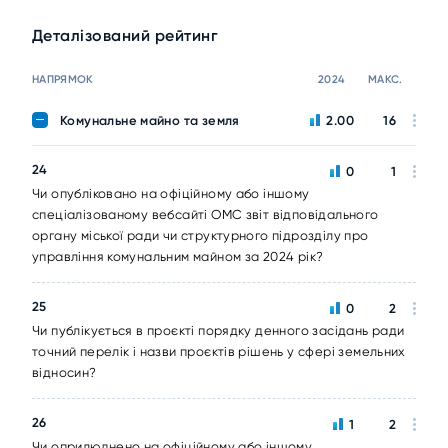
Деталізований рейтинг
НАПРЯМОК
2024
МАКС.
Комунальне майно та земля
2.00
16
24
0
1
Чи опубліковано на офіційному або іншому
спеціалізованому вебсайті ОМС звіт відповідального
органу міської ради чи структурного підрозділу про
управління комунальним майном за 2024 рік?
25
0
2
Чи публікується в проєкті порядку денного засідань ради
точний перелік і назви проєктів рішень у сфері земельних
відносин?
26
1
2
Чи оприлюднено на офіційному або іншому