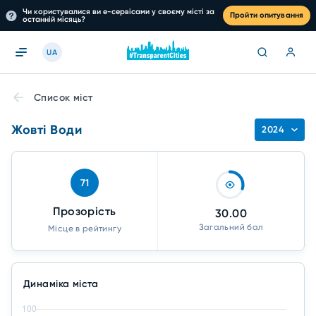
Чи користувалися ви е-сервісами у своєму місті за
Пройти опитування
останній місяць?
UA
Список міст
Жовті Води
2024
71
Прозорість
30.00
Загальний бал
Місце в рейтингу
Динаміка міста