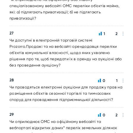
спеціалізованому вебсайті ОМС переліки об'єктів майна,
які: а) підлягають приватизації; б) не підлягають
приватизації?
27
1
2
Чи доступні в електронній торговій системі
Prozorro.Продажі та на вебсайті орендодавця переліки
об'єктів комунальної власності, щодо яких ухвалено
рішення про те, щоб передати їх в оренду на аукціоні або
без проведення аукціону?
28
0
1
Чи проводяться електронні аукціони для продажу прав на
розміщення об'єктів сезонної торгівлі та тимчасових
споруд для провадження підприємницької діяльності?
29
0
2
Чи оприлюднює ОМС на офіційному вебсайті та
вебпорталі відкритих даних* перелік земельних ділянок