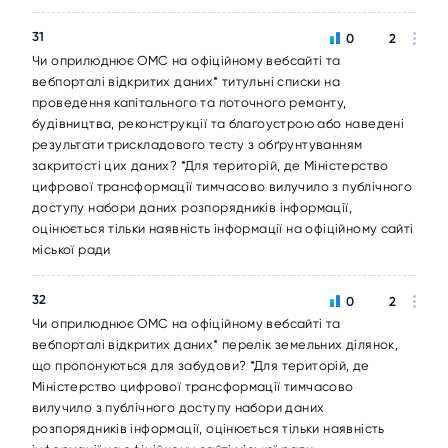
31
0
2
Чи оприлюднює ОМС на офіційному вебсайті та
вебпорталі відкритих даних* титульні списки на
проведення капітального та поточного ремонту,
будівництва, реконструкції та благоустрою або наведені
результати трискладового тесту з обґрунтуванням
закритості цих даних? *Для територій, де Міністерство
цифрової трансформації тимчасово вилучило з публічного
доступу набори даних розпорядників інформації,
оцінюється тільки наявність інформації на офіційному сайті
міської ради
32
0
2
Чи оприлюднює ОМС на офіційному вебсайті та
вебпорталі відкритих даних* перелік земельних ділянок,
що пропонуються для забудови? *Для територій, де
Міністерство цифрової трансформації тимчасово
вилучило з публічного доступу набори даних
розпорядників інформації, оцінюється тільки наявність