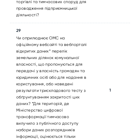
торгівлі та тимчасових споруд для
провадження підприємницької
діяльності?
29
Чи оприлюднює ОМС на
офіційному вебсайті та вебпорталі
відкритих даних* перелік
земельних ділянок комунальної
власності, що пропонуються для
передачі у власність громадян та
юридичних осіб або для надання в
користування, або наведені
1
результати трискладового тесту з
обґрунтуванням закритості цих
даних? *Для територій, де
Міністерство цифрової
трансформації тимчасово
вилучило з публічного доступу
набори даних розпорядників
інформації, оцінюється тільки