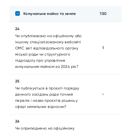
Комунальне майно та земля
7.50
24
Чи опубліковано на офіційному або
іншому спеціалізованому вебсайті
1
ОМС звіт відповідального органу
міської ради чи структурного
підрозділу про управління
комунальним майном за 2024 рік?
25
Чи публікується в проєкті порядку
-
денного засідань ради точний
перелік і назви проєктів рішень у
сфері земельних відносин?
26
Чи оприлюднено на офіційному