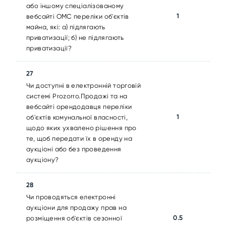
або іншому спеціалізованому
1
вебсайті ОМС переліки об'єктів
майна, які: а) підлягають
приватизації; б) не підлягають
приватизації?
27
Чи доступні в електронній торговій
системі Prozorro.Продажі та на
вебсайті орендодавця переліки
1
об'єктів комунальної власності,
щодо яких ухвалено рішення про
те, щоб передати їх в оренду на
аукціоні або без проведення
аукціону?
28
Чи проводяться електронні
аукціони для продажу прав на
0.5
розміщення об'єктів сезонної