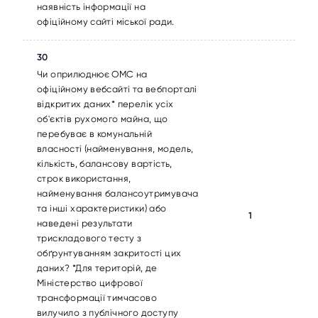
наявність інформації на
офіційному сайті міської ради.
30
Чи оприлюднює ОМС на
офіційному вебсайті та вебпорталі
відкритих даних* перелік усіх
об'єктів рухомого майна, що
перебуває в комунальній
власності (найменування, модель,
кількість, балансову вартість,
строк використання,
найменування балансоутримувача
та інші характеристики) або
1
наведені результати
трискладового тесту з
обґрунтуванням закритості цих
даних? *Для територій, де
Міністерство цифрової
трансформації тимчасово
вилучило з публічного доступу