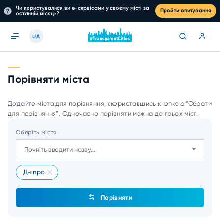
Чи користувалися ви е-сервісами у своєму місті за
Пройти опитування
останній місяць?
UA
Порівняти міста
Додайте міста для порівняння, скориставшись кнопкою “Обрати
для порівняння”. Одночасно порівняти можна до трьох міст.
Оберіть місто
Дніпро
Порівняти