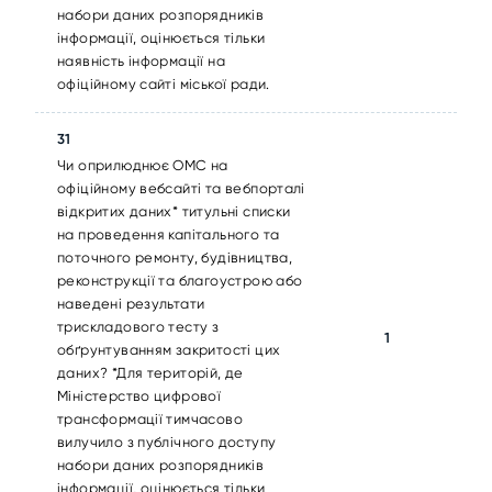
набори даних розпорядників
інформації, оцінюється тільки
наявність інформації на
офіційному сайті міської ради.
31
Чи оприлюднює ОМС на
офіційному вебсайті та вебпорталі
відкритих даних* титульні списки
на проведення капітального та
поточного ремонту, будівництва,
реконструкції та благоустрою або
наведені результати
трискладового тесту з
1
обґрунтуванням закритості цих
даних? *Для територій, де
Міністерство цифрової
трансформації тимчасово
вилучило з публічного доступу
набори даних розпорядників
інформації, оцінюється тільки